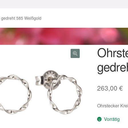
enke zu Ostern 2023
Geschenke zu Ostern 2024
s gedreht 585 Weißgold
chenkideen für Weihnachten 2023
chenkideen für Weihnachten 2025
Ohrst
gedre
lloween Schmuck online kaufen 2016
lloween Schmuck online kaufen 2018
Im Gedenken an
Impres
263,00
€
o.
Karneval 2019 – Schmuck zu Fasching & Co.
Ohrstecker Kre
o.
Kasse
Liefer- und Versandkosten
Vorrätig
gisches und Festliches zu Halloween