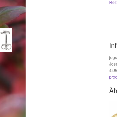
Woocommerce Predictive Search
Rez
In
jogr
Jos
448
pro
Äh