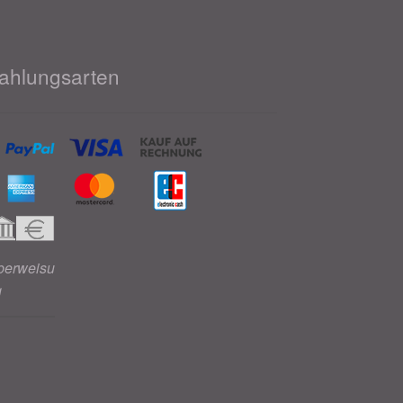
ahlungsarten
berweisu
g