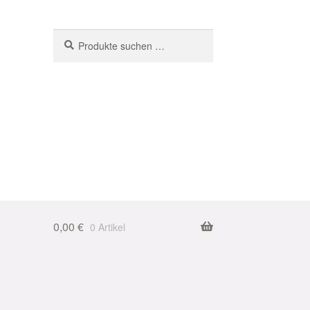
Suchen
Suchen
nach:
0,00
€
0 Artikel