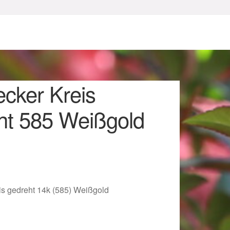
ecker Kreis
ht 585 Weißgold
sum
is gedreht 14k (585) Weißgold