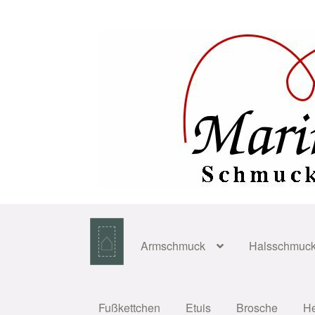
Zur
Zum
Navigation
Inhalt
springen
springen
⌂
Armschmuck
Halsschmuc
Fußkettchen
Etuis
Brosche
H