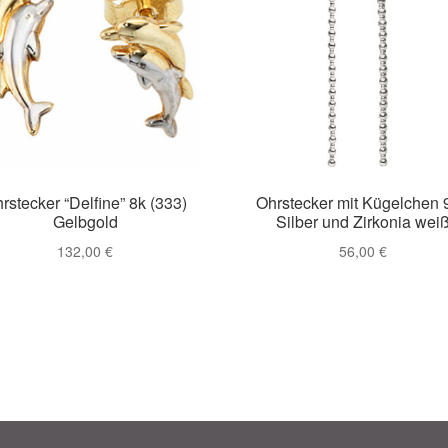
rstecker “Delfine” 8k (333)
Ohrstecker mit Kügelchen 
Gelbgold
Silber und Zirkonia wei
132,00
€
56,00
€