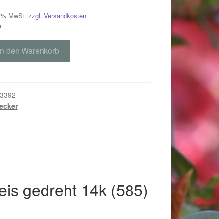
 19% MwSt.
zzgl. Versandkosten
e
In den Warenkorb
3392
ecker
018
eis gedreht 14k (585)