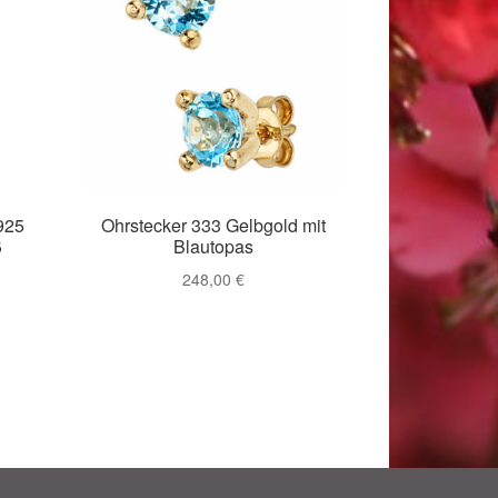
925
Ohrstecker 333 Gelbgold mit
ß
Blautopas
248,00
€