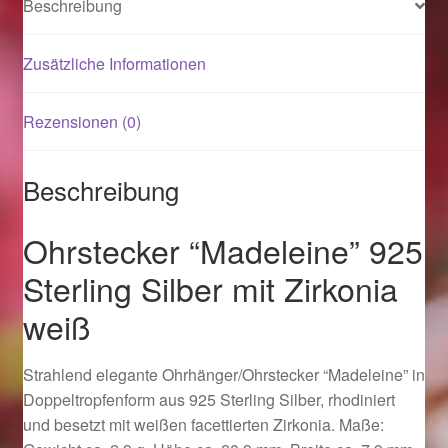
Beschreibung
Magisches und Festliches zu Halloween 2021
Zusätzliche Informationen
Magisches und Festliches zu Halloween 2022
Rezensionen (0)
Mein Konto
Beschreibung
Logout
Ohrstecker “Madeleine” 925
Ostergeschenke finden für Ostern 2015
Sterling Silber mit Zirkonia
weiß
Ostergeschenke finden für Ostern 2016
Ostergeschenke finden für Ostern 2017
Strahlend elegante Ohrhänger/Ohrstecker “Madeleine” in
Doppeltropfenform aus 925 Sterling Silber, rhodiniert
Ostergeschenke finden für Ostern 2018
und besetzt mit weißen facettierten Zirkonia. Maße: