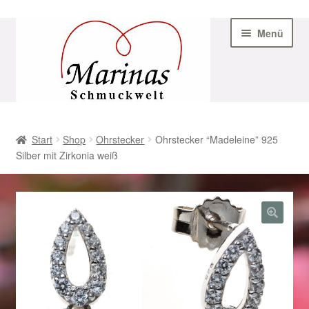
Zur
Zum
Menü
Navigation
Inhalt
springen
springen
Start
Start
Shop
Ohrstecker
Ohrstecker “Madeleine” 925
Silber mit Zirkonia weiß
AGB
Beispiel-Seite
Datenschutz
Geschenke zu Ostern 2023
Geschenke zu Ostern 2024