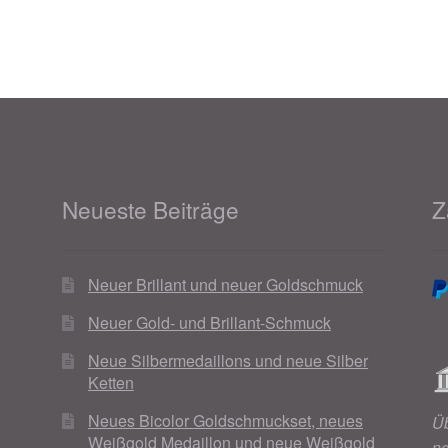
Neueste Beiträge
Z
Neuer Brillant und neuer Goldschmuck
Neuer Gold- und Brillant-Schmuck
Neue Silbermedaillons und neue Silber
Ketten
Neues Bicolor Goldschmuckset, neues
Ü
Weißgold Medaillon und neue Weißgold
n