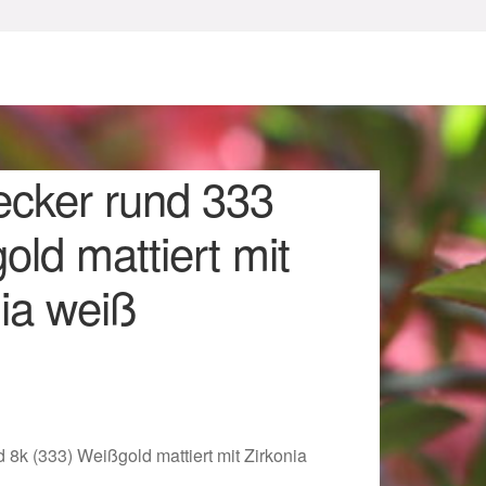
ecker rund 333
ld mattiert mit
ia weiß
sum
 8k (333) Weißgold mattiert mit Zirkonia