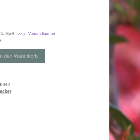
 19% MwSt.
zzgl. Versandkosten
e
In den Warenkorb
6642
ecker
018