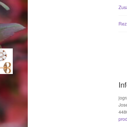
Woocommerce Predictive Search
Zusä
Rez
In
jogr
Jos
448
pro