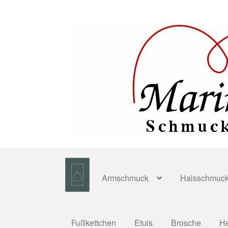
Zur
Zum
Navigation
Inhalt
springen
springen
⌂
Armschmuck
Halsschmuc
Fußkettchen
Etuis
Brosche
H