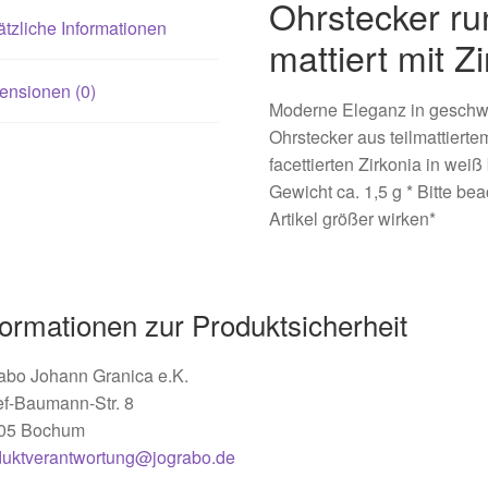
Ohrstecker ru
tzliche Informationen
mattiert mit Z
ensionen (0)
Moderne Eleganz in gesch
Ohrstecker aus teilmattiert
facettierten Zirkonia in we
Gewicht ca. 1,5 g * Bitte b
Artikel größer wirken*
formationen zur Produktsicherheit
abo Johann Granica e.K.
ef-Baumann-Str. 8
05 Bochum
duktverantwortung@jograbo.de