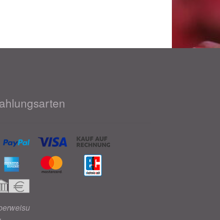
ahlungsarten
berweisu
g