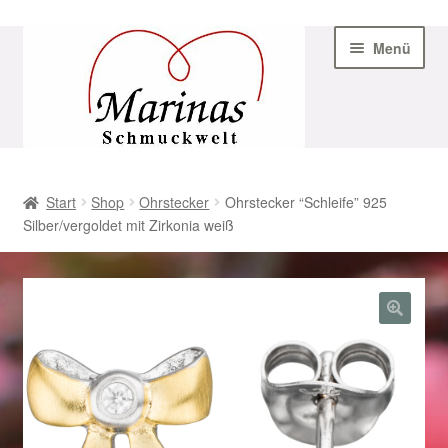
Zur
Zum
Menü
Navigation
Inhalt
springen
springen
Start
Start
Shop
Ohrstecker
Ohrstecker “Schleife” 925
Silber/vergoldet mit Zirkonia weiß
AGB
Beispiel-Seite
Datenschutz
Geschenke zu Ostern 2023
Geschenke zu Ostern 2024