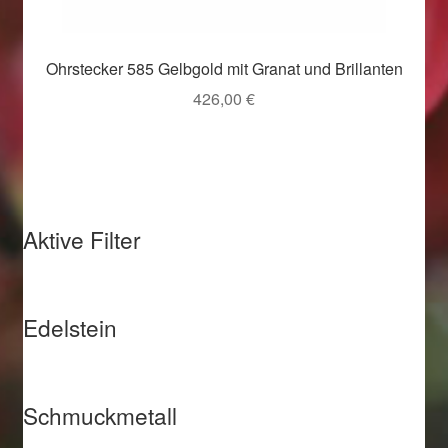
Weihnachtsangebote 2019
Ohrstecker 585 Gelbgold mit Granat und Brillanten
Weihnachtsangebote 2020
426,00
€
Weihnachtsangebote 2021
Widerrufsrecht
Aktive Filter
Woocommerce Predictive Search
Edelstein
Schmuckmetall