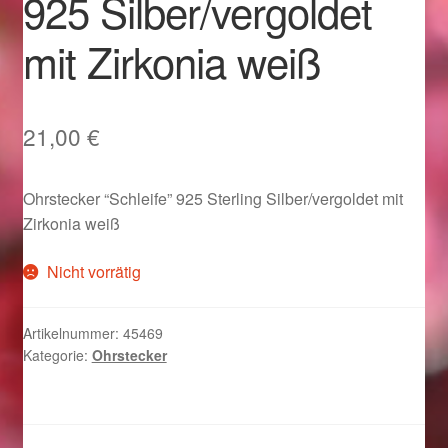
925 Silber/vergoldet
Im Gedenken an
mit Zirkonia weiß
Impressum
Karneval 2015 – Schmuck zu Fasching & Co.
21,00
€
Karneval 2019 – Schmuck zu Fasching & Co.
Ohrstecker “Schleife” 925 Sterling Silber/vergoldet mit
Zirkonia weiß
Karneval 2020 – Schmuck zu Fasching & Co.
Nicht vorrätig
Kasse
Artikelnummer:
45469
Liefer- und Versandkosten
Kategorie:
Ohrstecker
Magisches und Festliches zu Halloween
Magisches und Festliches zu Halloween