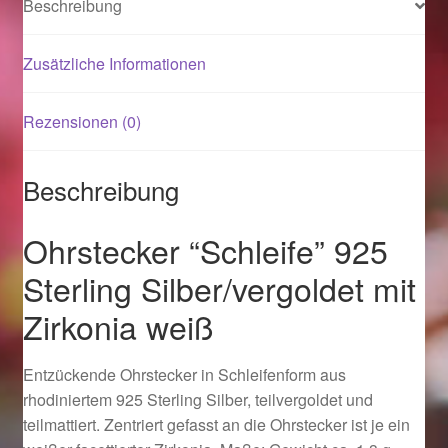
Beschreibung
Magisches und Festliches zu Halloween 2021
Zusätzliche Informationen
Magisches und Festliches zu Halloween 2022
Rezensionen (0)
Mein Konto
Beschreibung
Logout
Ohrstecker “Schleife” 925
Ostergeschenke finden für Ostern 2015
Sterling Silber/vergoldet mit
Zirkonia weiß
Ostergeschenke finden für Ostern 2016
Ostergeschenke finden für Ostern 2017
Entzückende Ohrstecker in Schleifenform aus
rhodiniertem 925 Sterling Silber, teilvergoldet und
Ostergeschenke finden für Ostern 2018
teilmattiert. Zentriert gefasst an die Ohrstecker ist je ein