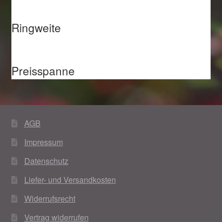
Ringweite
Preisspanne
AGB
Impressum
Datenschutz
Liefer- und Versandkosten
Widerrufsrecht
Vertrag widerrufen