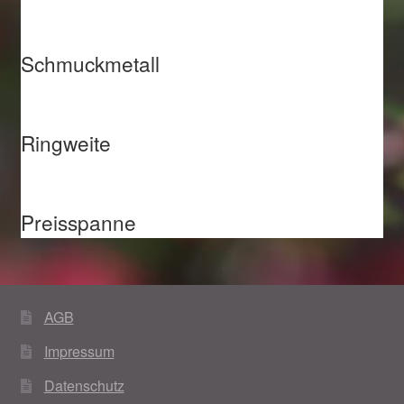
Schmuckmetall
Ringweite
Preisspanne
AGB
Impressum
Datenschutz