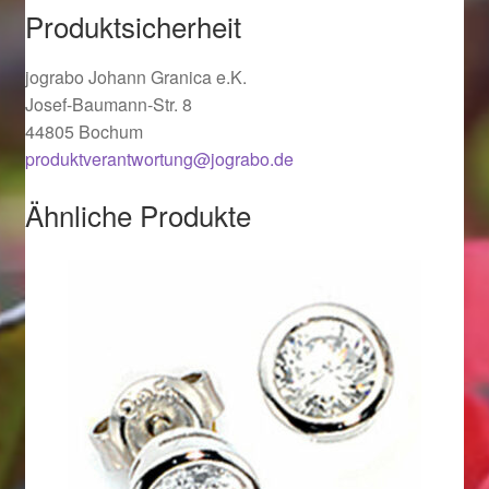
Produktsicherheit
Ostergeschenke finden für Ostern 2019
jograbo Johann Granica e.K.
Ostergeschenke finden für Ostern 2020
Josef-Baumann-Str. 8
44805 Bochum
Ostergeschenke finden für Ostern 2021
produktverantwortung@jograbo.de
Ostergeschenke finden für Ostern 2022
Ähnliche Produkte
Partner
Shop
Startseite
Startseite