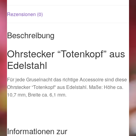
Rezensionen (0)
Magisches und Festliches zu Halloween 2021
Magisches und Festliches zu Halloween 2022
Beschreibung
Mein Konto
Ohrstecker “Totenkopf” aus
Edelstahl
Logout
Für jede Gruselnacht das richtige Accessoire sind diese
Ostergeschenke finden für Ostern 2015
Ohrstecker “Totenkopf” aus Edelstahl. Maße: Höhe ca.
10,7 mm, Breite ca. 6,1 mm.
Ostergeschenke finden für Ostern 2016
Ostergeschenke finden für Ostern 2017
Ostergeschenke finden für Ostern 2018
Informationen zur