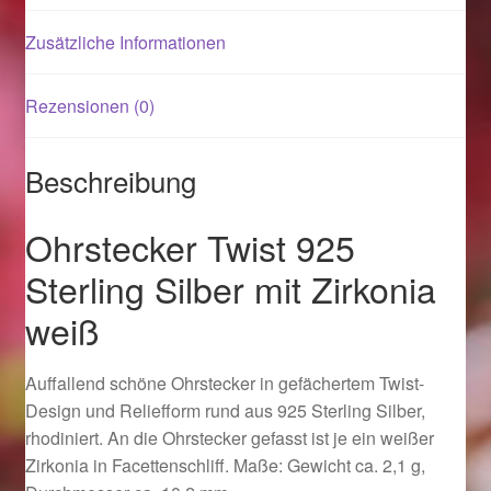
Zusätzliche Informationen
Magisches und Festliches zu Halloween 2021
Rezensionen (0)
Magisches und Festliches zu Halloween 2022
Mein Konto
Beschreibung
Logout
Ohrstecker Twist 925
Sterling Silber mit Zirkonia
Ostergeschenke finden für Ostern 2015
weiß
Ostergeschenke finden für Ostern 2016
Auffallend schöne Ohrstecker in gefächertem Twist-
Ostergeschenke finden für Ostern 2017
Design und Reliefform rund aus 925 Sterling Silber,
rhodiniert. An die Ohrstecker gefasst ist je ein weißer
Ostergeschenke finden für Ostern 2018
Zirkonia in Facettenschliff. Maße: Gewicht ca. 2,1 g,