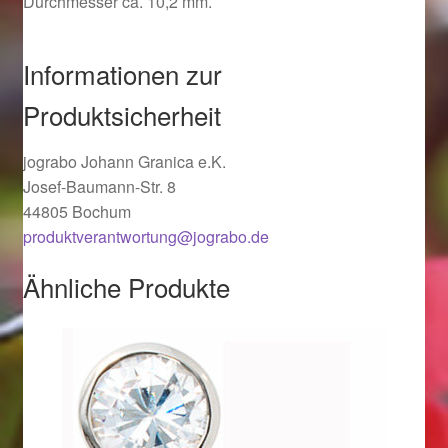
Durchmesser ca. 10,2 mm.
Ostergeschenke finden für Ostern 2019
Informationen zur
Ostergeschenke finden für Ostern 2020
Produktsicherheit
Ostergeschenke finden für Ostern 2021
jograbo Johann Granica e.K.
Ostergeschenke finden für Ostern 2022
Josef-Baumann-Str. 8
44805 Bochum
produktverantwortung@jograbo.de
Partner
Ähnliche Produkte
Shop
Startseite
Startseite