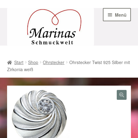
Zur
Zum
Menü
Navigation
Inhalt
springen
springen
Start
Start
Shop
Ohrstecker
Ohrstecker Twist 925 Silber mit
Zirkonia weiß
AGB
Beispiel-Seite
Datenschutz
Geschenke zu Ostern 2023
Geschenke zu Ostern 2024