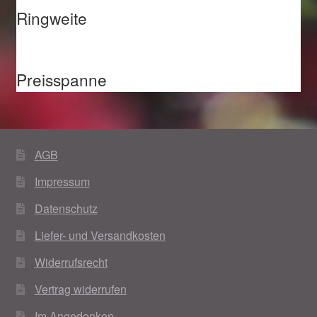
Ringweite
Preisspanne
AGB
Impressum
Datenschutz
Liefer- und Versandkosten
Widerrufsrecht
Vertrag widerrufen
Im Angedenken