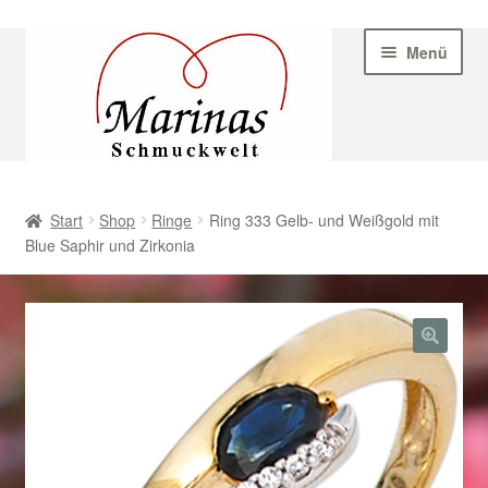
Zur
Zum
Menü
Navigation
Inhalt
springen
springen
Start
Start
Shop
Ringe
Ring 333 Gelb- und Weißgold mit
Blue Saphir und Zirkonia
AGB
Beispiel-Seite
Datenschutz
Geschenke zu Ostern 2023
Geschenke zu Ostern 2024