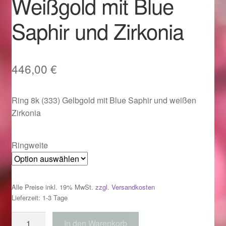
Weißgold mit Blue
Im Gedenken an
Saphir und Zirkonia
Impressum
Karneval 2015 – Schmuck zu Fasching & Co.
446,00
€
Karneval 2019 – Schmuck zu Fasching & Co.
Ring 8k (333) Gelbgold mit Blue Saphir und weißen
Zirkonia
Karneval 2020 – Schmuck zu Fasching & Co.
Kasse
Ringweite
Liefer- und Versandkosten
Alle Preise inkl. 19% MwSt.
zzgl. Versandkosten
Magisches und Festliches zu Halloween
Lieferzeit: 1-3 Tage
Ring
In den Warenkorb
Magisches und Festliches zu Halloween