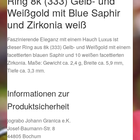
Ring 8k (333) Gelb- und
Ostergeschenke finden für Ostern 2019
Weißgold mit Blue Saphir
und Zirkonia weiß
Ostergeschenke finden für Ostern 2020
Faszinierende Eleganz mit einem Hauch Luxus ist
Ostergeschenke finden für Ostern 2021
dieser Ring aus 8k (333) Gelb- und Weißgold mit einem
facettierten blauen Saphir und 10 weißen facettierten
Ostergeschenke finden für Ostern 2022
Zirkonia. Maße: Gewicht ca. 2,4 g, Breite ca. 5,9 mm,
Tiefe ca. 3,3 mm.
Partner
Informationen zur
Shop
Produktsicherheit
Startseite
jograbo Johann Granica e.K.
Startseite
Josef-Baumann-Str. 8
44805 Bochum