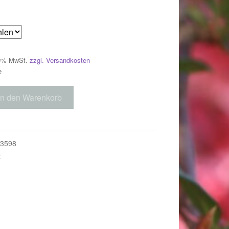
 19% MwSt.
zzgl. Versandkosten
e
In den Warenkorb
3598
e
018