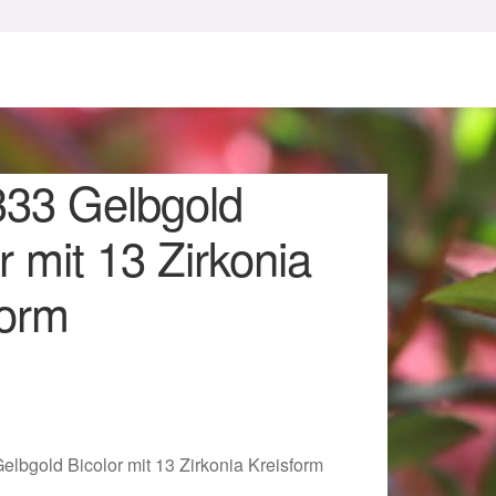
333 Gelbgold
r mit 13 Zirkonia
form
sum
elbgold Bicolor mit 13 Zirkonia Kreisform