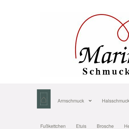
Zur
Zum
Navigation
Inhalt
springen
springen
⌂
Armschmuck
Halsschmuc
Fußkettchen
Etuis
Brosche
H