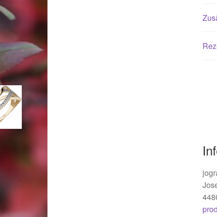
Woocommerce Predictive Search
Zusä
Rez
In
jogr
Jos
448
pro