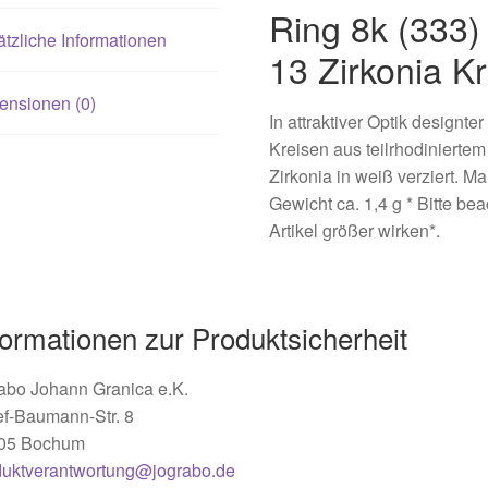
Ring 8k (333)
tzliche Informationen
13 Zirkonia K
ensionen (0)
In attraktiver Optik designt
Kreisen aus teilrhodiniertem
Zirkonia in weiß verziert. M
Gewicht ca. 1,4 g * Bitte b
Artikel größer wirken*.
formationen zur Produktsicherheit
abo Johann Granica e.K.
ef-Baumann-Str. 8
05 Bochum
duktverantwortung@jograbo.de