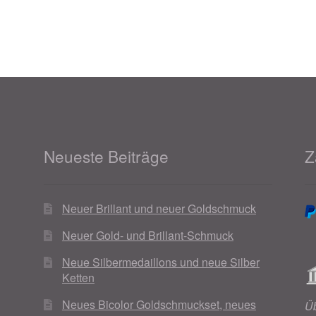
Neueste Beiträge
Z
Neuer Brillant und neuer Goldschmuck
Neuer Gold- und Brillant-Schmuck
Neue Silbermedaillons und neue Silber
Ketten
Neues Bicolor Goldschmuckset, neues
Ü