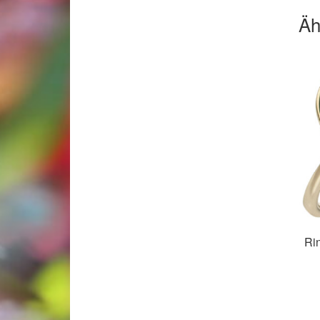
Äh
Rin