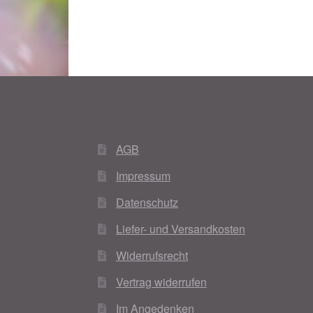
AGB
Impressum
Datenschutz
Liefer- und Versandkosten
Widerrufsrecht
Vertrag widerrufen
Im Angedenken