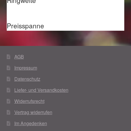
Preisspanne
AGB
Impressum
Datenschutz
Liefer- und Versandkosten
Widerrufsrecht
Vertrag widerrufen
Im Angedenken