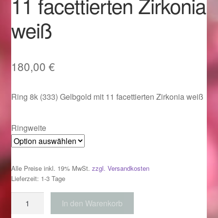
11 facettierten Zirkonia
Im Gedenken an
weiß
Impressum
Karneval 2015 – Schmuck zu Fasching & Co.
180,00
€
Karneval 2019 – Schmuck zu Fasching & Co.
Ring 8k (333) Gelbgold mit 11 facettierten Zirkonia weiß
Karneval 2020 – Schmuck zu Fasching & Co.
Ringweite
Kasse
Liefer- und Versandkosten
Alle Preise inkl. 19% MwSt.
zzgl. Versandkosten
Lieferzeit: 1-3 Tage
Magisches und Festliches zu Halloween
Ring
In den Warenkorb
333
Magisches und Festliches zu Halloween