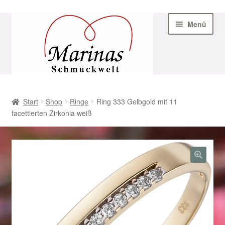
Zur
Zum
Menü
Navigation
Inhalt
springen
springen
Start
Start
Shop
Ringe
Ring 333 Gelbgold mit 11
facettierten Zirkonia weiß
AGB
Beispiel-Seite
Datenschutz
Geschenke zu Ostern 2023
Geschenke zu Ostern 2024