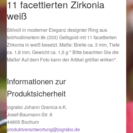
11 facettierten Zirkonia
Ostergeschenke finden für Ostern 2019
weiß
Ostergeschenke finden für Ostern 2020
Stilvoll in moderner Eleganz designter Ring aus
teilrhodiniertem 8k (333) Gelbgold mit 11 facettierten
Ostergeschenke finden für Ostern 2021
Zirkonia in weiß besetzt. Maße: Breite ca. 3 mm, Tiefe
ca. 1,8 mm, Gewicht ca. 1,5 g * Bitte beachten Sie die
Ostergeschenke finden für Ostern 2022
Maße! Auf dem Foto kann der Artikel größer wirken*.
Partner
Informationen zur
Shop
Produktsicherheit
Startseite
jograbo Johann Granica e.K.
Josef-Baumann-Str. 8
Startseite
44805 Bochum
produktverantwortung@jograbo.de