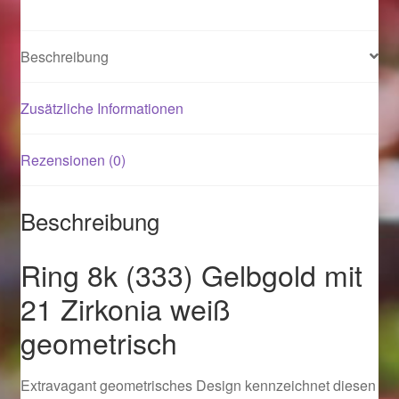
Magisches und Festliches zu Halloween 2021
Beschreibung
Magisches und Festliches zu Halloween 2022
Zusätzliche Informationen
Mein Konto
Rezensionen (0)
Logout
Beschreibung
Ostergeschenke finden für Ostern 2015
Ring 8k (333) Gelbgold mit
Ostergeschenke finden für Ostern 2016
21 Zirkonia weiß
Ostergeschenke finden für Ostern 2017
geometrisch
Ostergeschenke finden für Ostern 2018
Extravagant geometrisches Design kennzeichnet diesen