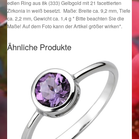
edlen Ring aus 8k (333) Gelbgold mit 21 facettierten
Ostergeschenke finden für Ostern 2019
Zirkonia in weiß besetzt. Maße: Breite ca. 9,2 mm, Tiefe
ca. 2,2 mm, Gewicht ca. 1,4 g * Bitte beachten Sie die
Ostergeschenke finden für Ostern 2020
Maße! Auf dem Foto kann der Artikel größer wirken*.
Ostergeschenke finden für Ostern 2021
Ähnliche Produkte
Ostergeschenke finden für Ostern 2022
Partner
Shop
Startseite
Startseite