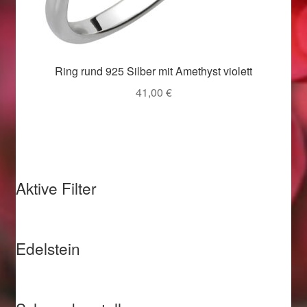
Valentinstag
Valentinstag 2016
Ring rund 925 Silber mit Amethyst violett
Valentinstag Geschenke
41,00
€
Vertrag widerrufen
Warenkorb
Weihnachtsangebote 2015
Aktive Filter
Weihnachtsangebote 2016
Edelstein
Weihnachtsangebote 2017
Weihnachtsangebote 2018