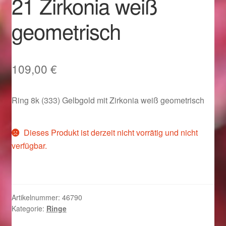
21 Zirkonia weiß
Im Gedenken an
geometrisch
Impressum
Karneval 2015 – Schmuck zu Fasching & Co.
109,00
€
Karneval 2019 – Schmuck zu Fasching & Co.
Ring 8k (333) Gelbgold mit Zirkonia weiß geometrisch
Karneval 2020 – Schmuck zu Fasching & Co.
Dieses Produkt ist derzeit nicht vorrätig und nicht
Kasse
verfügbar.
Liefer- und Versandkosten
Magisches und Festliches zu Halloween
Artikelnummer:
46790
Kategorie:
Ringe
Magisches und Festliches zu Halloween