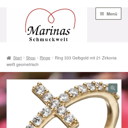
Zur
Zum
Menü
Navigation
Inhalt
springen
springen
Start
Start
Shop
Ringe
Ring 333 Gelbgold mit 21 Zirkonia
weiß geometrisch
AGB
Beispiel-Seite
Datenschutz
Geschenke zu Ostern 2023
Geschenke zu Ostern 2024