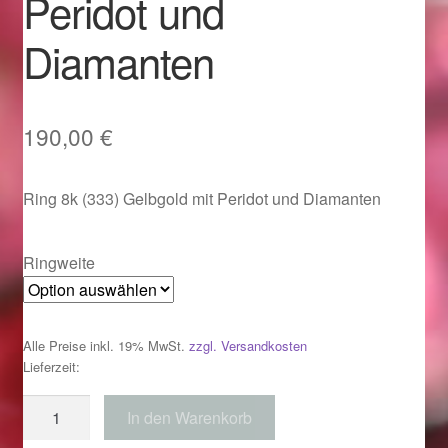
Peridot und
Im Gedenken an
Diamanten
Impressum
Karneval 2015 – Schmuck zu Fasching & Co.
190,00
€
Karneval 2019 – Schmuck zu Fasching & Co.
Ring 8k (333) Gelbgold mit Peridot und Diamanten
Karneval 2020 – Schmuck zu Fasching & Co.
Ringweite
Kasse
Liefer- und Versandkosten
Alle Preise inkl. 19% MwSt.
zzgl. Versandkosten
Lieferzeit:
Magisches und Festliches zu Halloween
Ring
In den Warenkorb
333
Magisches und Festliches zu Halloween