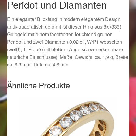
Peridot und Diamanten
Ostergeschenke finden für Ostern 2019
Ein eleganter Blickfang in modern elegantem Design
Ostergeschenke finden für Ostern 2020
antik-quadratisch geformt ist dieser Ring aus 8k (333)
Gelbgold mit einem facettierten leuchtend grünen
Ostergeschenke finden für Ostern 2021
Peridot und zwei Diamanten 0,02 ct., W/P1 wesselton
(weiß), 1. Piqué (mit bloßem Auge schwer erkennbare
Ostergeschenke finden für Ostern 2022
natürliche Einschlüsse). Maße: Gewicht ca. 1,9 g, Breite
ca. 6,3 mm, Tiefe ca. 4,6 mm.
Partner
Ähnliche Produkte
Shop
Startseite
Startseite