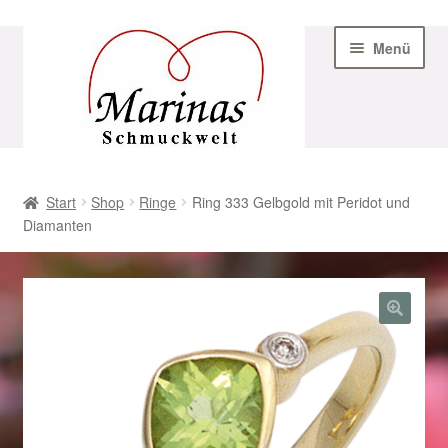
Zur
Zum
Menü
Navigation
Inhalt
springen
springen
Start
Start
Shop
Ringe
Ring 333 Gelbgold mit Peridot und
Diamanten
AGB
Beispiel-Seite
Datenschutz
Geschenke zu Ostern 2023
Geschenke zu Ostern 2024