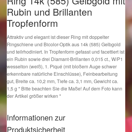
Ring 14k (585) Gelbgold mit
Ostergeschenke finden für Ostern 2019
Rubin und Brillanten
Tropfenform
Ostergeschenke finden für Ostern 2020
Attraktiv und elegant ist dieser Ring mit doppelter
Ostergeschenke finden für Ostern 2021
Ringschiene und Bicolor-Optik aus 14k (585) Gelbgold
und teilrhodiniert. In Tropfenform gefasst und facettiert ist
Ostergeschenke finden für Ostern 2022
ein Rubin sowie drei Diamant-Brillanten 0,015 ct., W/P1
wesselton (weiß), 1. Piqué (mit bloßem Auge schwer
Partner
erkennbare natürliche Einschlüsse), Feinbearbeitung
gut, Breite ca. 10,2 mm, Tiefe ca. 3,1 mm, Gewicht ca.
Shop
1,5 g * Bitte beachten Sie die Maße! Auf dem Foto kann
der Artikel größer wirken *
Startseite
Informationen zur
Startseite
Produktsicherheit