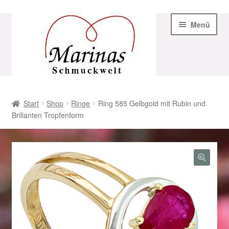
Zur
Zum
Menü
Navigation
Inhalt
springen
springen
Start
Start
Shop
Ringe
Ring 585 Gelbgold mit Rubin und
Brillanten Tropfenform
AGB
Beispiel-Seite
Datenschutz
Geschenke zu Ostern 2023
Geschenke zu Ostern 2024