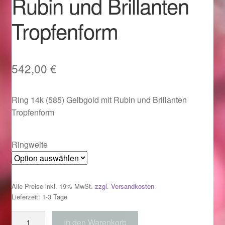
Rubin und Brillanten
Im Gedenken an
Tropfenform
Impressum
Karneval 2015 – Schmuck zu Fasching & Co.
542,00
€
Karneval 2019 – Schmuck zu Fasching & Co.
Ring 14k (585) Gelbgold mit Rubin und Brillanten
Tropfenform
Karneval 2020 – Schmuck zu Fasching & Co.
Kasse
Ringweite
Liefer- und Versandkosten
Alle Preise inkl. 19% MwSt.
zzgl. Versandkosten
Magisches und Festliches zu Halloween
Lieferzeit: 1-3 Tage
Ring
In den Warenkorb
Magisches und Festliches zu Halloween