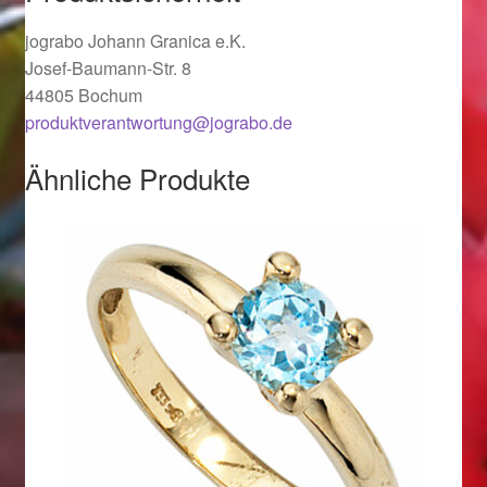
Valentinstag
jograbo Johann Granica e.K.
Valentinstag 2016
Josef-Baumann-Str. 8
44805 Bochum
Valentinstag Geschenke
produktverantwortung@jograbo.de
Ähnliche Produkte
Vertrag widerrufen
Warenkorb
Weihnachtsangebote 2015
Weihnachtsangebote 2016
Weihnachtsangebote 2017
Weihnachtsangebote 2018