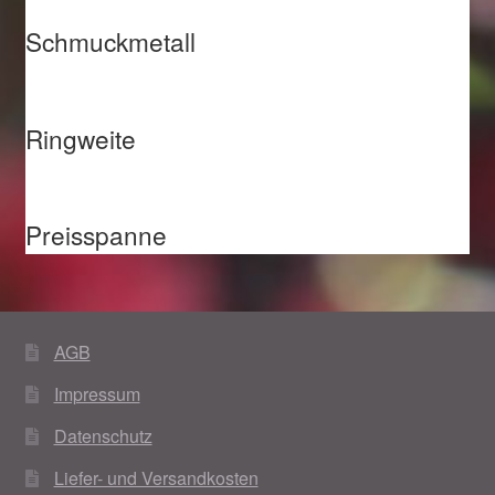
Schmuckmetall
Ringweite
Preisspanne
AGB
Impressum
Datenschutz
Liefer- und Versandkosten