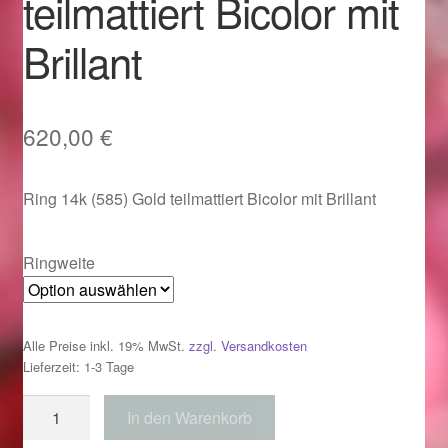
teilmattiert Bicolor mit
Im Gedenken an
Brillant
Impressum
Karneval 2015 – Schmuck zu Fasching & Co.
620,00
€
Karneval 2019 – Schmuck zu Fasching & Co.
Ring 14k (585) Gold teilmattiert Bicolor mit Brillant
Karneval 2020 – Schmuck zu Fasching & Co.
Ringweite
Kasse
Liefer- und Versandkosten
Alle Preise inkl. 19% MwSt.
zzgl. Versandkosten
Lieferzeit: 1-3 Tage
Magisches und Festliches zu Halloween
Ring
In den Warenkorb
585
Magisches und Festliches zu Halloween