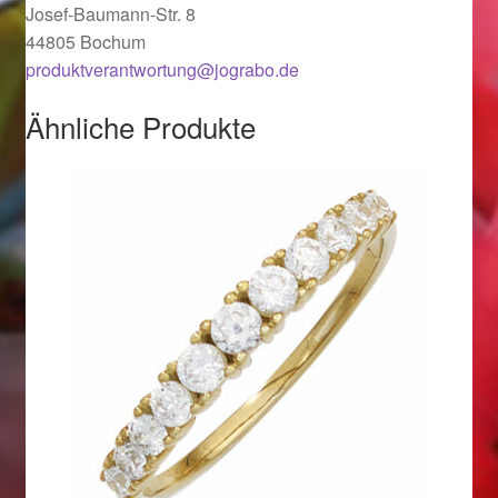
Valentinstag
Josef-Baumann-Str. 8
44805 Bochum
Valentinstag 2016
produktverantwortung@jograbo.de
Ähnliche Produkte
Valentinstag Geschenke
Vertrag widerrufen
Warenkorb
Weihnachtsangebote 2015
Weihnachtsangebote 2016
Weihnachtsangebote 2017
Weihnachtsangebote 2018