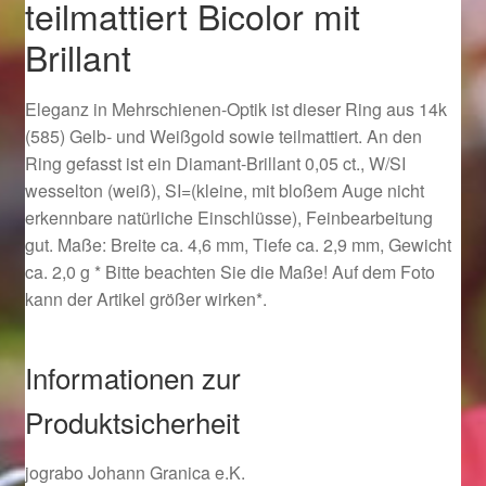
teilmattiert Bicolor mit
Ostergeschenke finden für Ostern 2019
Brillant
Ostergeschenke finden für Ostern 2020
Eleganz in Mehrschienen-Optik ist dieser Ring aus 14k
(585) Gelb- und Weißgold sowie teilmattiert. An den
Ostergeschenke finden für Ostern 2021
Ring gefasst ist ein Diamant-Brillant 0,05 ct., W/SI
wesselton (weiß), SI=(kleine, mit bloßem Auge nicht
Ostergeschenke finden für Ostern 2022
erkennbare natürliche Einschlüsse), Feinbearbeitung
gut. Maße: Breite ca. 4,6 mm, Tiefe ca. 2,9 mm, Gewicht
Partner
ca. 2,0 g * Bitte beachten Sie die Maße! Auf dem Foto
kann der Artikel größer wirken*.
Shop
Informationen zur
Startseite
Produktsicherheit
Startseite
jograbo Johann Granica e.K.