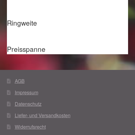
Ringweite
Preisspanne
AGB
Impressum
Datenschutz
Liefer- und Versandkosten
Widerrufsrecht