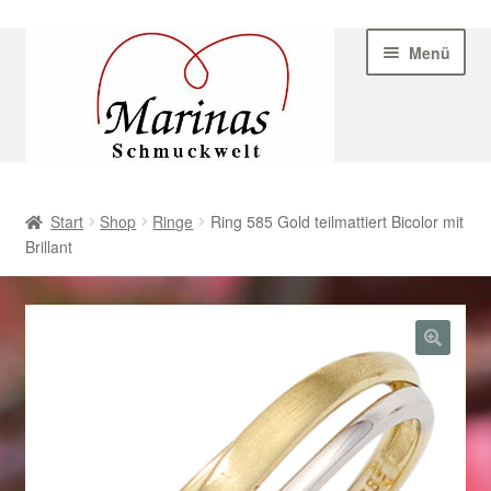
Zur
Zum
Menü
Navigation
Inhalt
springen
springen
Start
Start
Shop
Ringe
Ring 585 Gold teilmattiert Bicolor mit
Brillant
AGB
Beispiel-Seite
Datenschutz
Geschenke zu Ostern 2023
Geschenke zu Ostern 2024