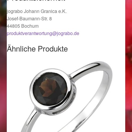
Valentinstag
jograbo Johann Granica e.K.
Valentinstag 2016
Josef-Baumann-Str. 8
44805 Bochum
Valentinstag Geschenke
produktverantwortung@jograbo.de
Ähnliche Produkte
Vertrag widerrufen
Warenkorb
Weihnachtsangebote 2015
Weihnachtsangebote 2016
Weihnachtsangebote 2017
Weihnachtsangebote 2018