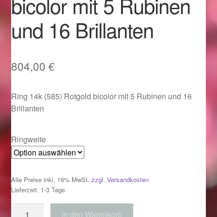
bicolor mit 5 Rubinen
Im Gedenken an
und 16 Brillanten
Impressum
Karneval 2015 – Schmuck zu Fasching & Co.
804,00
€
Karneval 2019 – Schmuck zu Fasching & Co.
Ring 14k (585) Rotgold bicolor mit 5 Rubinen und 16
Brillanten
Karneval 2020 – Schmuck zu Fasching & Co.
Kasse
Ringweite
Liefer- und Versandkosten
Alle Preise inkl. 19% MwSt.
zzgl. Versandkosten
Magisches und Festliches zu Halloween
Lieferzeit: 1-3 Tage
Ring
In den Warenkorb
Magisches und Festliches zu Halloween