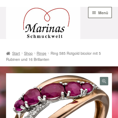
Zur
Zum
Menü
Navigation
Inhalt
springen
springen
Start
Start
Shop
Ringe
Ring 585 Rotgold bicolor mit 5
Rubinen und 16 Brillanten
AGB
Beispiel-Seite
Datenschutz
Geschenke zu Ostern 2023
Geschenke zu Ostern 2024