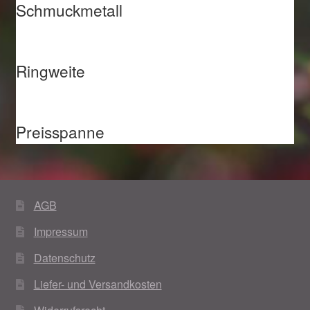
Schmuckmetall
Ringweite
Preisspanne
AGB
Impressum
Datenschutz
Liefer- und Versandkosten