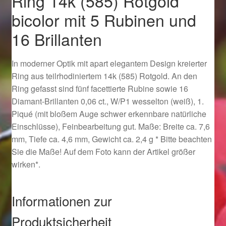
Ring 14k (585) Rotgold
Ostergeschenke finden für Ostern 2019
bicolor mit 5 Rubinen und
16 Brillanten
Ostergeschenke finden für Ostern 2020
In moderner Optik mit apart elegantem Design kreierter
Ostergeschenke finden für Ostern 2021
Ring aus teilrhodiniertem 14k (585) Rotgold. An den
Ring gefasst sind fünf facettierte Rubine sowie 16
Ostergeschenke finden für Ostern 2022
Diamant-Brillanten 0,06 ct., W/P1 wesselton (weiß), 1.
Piqué (mit bloßem Auge schwer erkennbare natürliche
Partner
Einschlüsse), Feinbearbeitung gut. Maße: Breite ca. 7,6
mm, Tiefe ca. 4,6 mm, Gewicht ca. 2,4 g * Bitte beachten
Shop
Sie die Maße! Auf dem Foto kann der Artikel größer
wirken*.
Startseite
Informationen zur
Startseite
Produktsicherheit