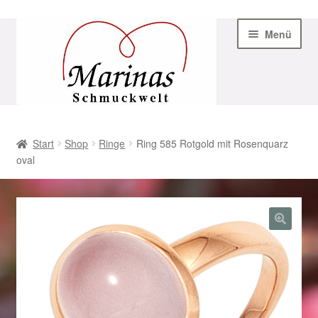
Zur
Zum
Menü
Navigation
Inhalt
springen
springen
Start
Start
Shop
Ringe
Ring 585 Rotgold mit Rosenquarz
oval
AGB
Beispiel-Seite
Datenschutz
Geschenke zu Ostern 2023
Geschenke zu Ostern 2024