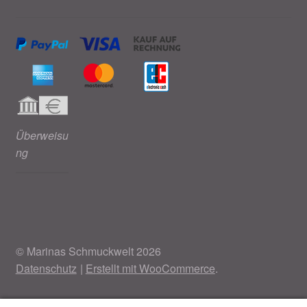
Überweisu
ng
© Marinas Schmuckwelt 2026
Datenschutz
Erstellt mit WooCommerce
.