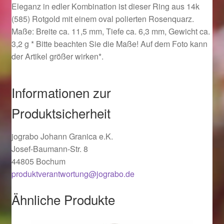
Eleganz in edler Kombination ist dieser Ring aus 14k
Ostergeschenke finden für Ostern 2019
(585) Rotgold mit einem oval polierten Rosenquarz.
Maße: Breite ca. 11,5 mm, Tiefe ca. 6,3 mm, Gewicht ca.
Ostergeschenke finden für Ostern 2020
3,2 g * Bitte beachten Sie die Maße! Auf dem Foto kann
der Artikel größer wirken*.
Ostergeschenke finden für Ostern 2021
Informationen zur
Ostergeschenke finden für Ostern 2022
Produktsicherheit
Partner
jograbo Johann Granica e.K.
Shop
Josef-Baumann-Str. 8
44805 Bochum
Startseite
produktverantwortung@jograbo.de
Ähnliche Produkte
Startseite