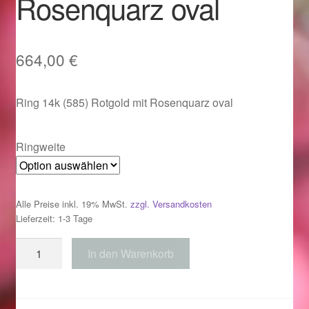
Rosenquarz oval
Im Gedenken an
Impressum
664,00
€
Karneval 2015 – Schmuck zu Fasching & Co.
Ring 14k (585) Rotgold mit Rosenquarz oval
Karneval 2019 – Schmuck zu Fasching & Co.
Ringweite
Karneval 2020 – Schmuck zu Fasching & Co.
Kasse
Alle Preise inkl. 19% MwSt.
zzgl. Versandkosten
Lieferzeit: 1-3 Tage
Liefer- und Versandkosten
Ring
In den Warenkorb
585
Magisches und Festliches zu Halloween
Rotgold
mit
Magisches und Festliches zu Halloween