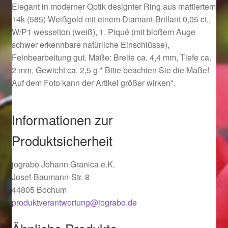
Elegant in moderner Optik designter Ring aus mattiertem
Ostergeschenke finden für Ostern 2019
14k (585) Weißgold mit einem Diamant-Brillant 0,05 ct.,
W/P1 wesselton (weiß), 1. Piqué (mit bloßem Auge
Ostergeschenke finden für Ostern 2020
schwer erkennbare natürliche Einschlüsse),
Feinbearbeitung gut. Maße: Breite ca. 4,4 mm, Tiefe ca.
Ostergeschenke finden für Ostern 2021
2 mm, Gewicht ca. 2,5 g * Bitte beachten Sie die Maße!
Auf dem Foto kann der Artikel größer wirken*.
Ostergeschenke finden für Ostern 2022
Informationen zur
Partner
Produktsicherheit
Shop
jograbo Johann Granica e.K.
Startseite
Josef-Baumann-Str. 8
44805 Bochum
Startseite
produktverantwortung@jograbo.de