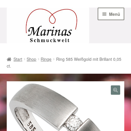
Zur
Zum
Menü
Navigation
Inhalt
springen
springen
Start
Start
Shop
Ringe
Ring 585 Weißgold mit Brillant 0,05
ct.
AGB
Beispiel-Seite
Datenschutz
Geschenke zu Ostern 2023
Geschenke zu Ostern 2024