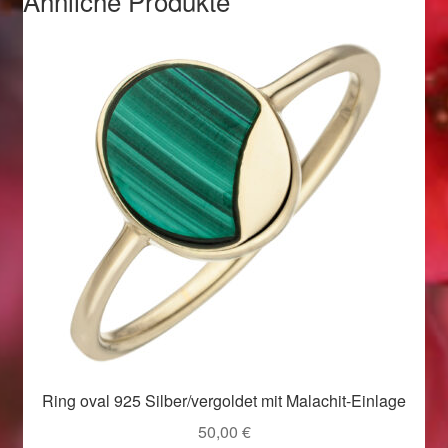
Ähnliche Produkte
Valentinstag
Valentinstag 2016
Valentinstag Geschenke
Vertrag widerrufen
Warenkorb
Weihnachtsangebote 2015
Weihnachtsangebote 2016
Weihnachtsangebote 2017
Ring oval 925 Silber/vergoldet mit Malachit-Einlage
Weihnachtsangebote 2018
50,00
€