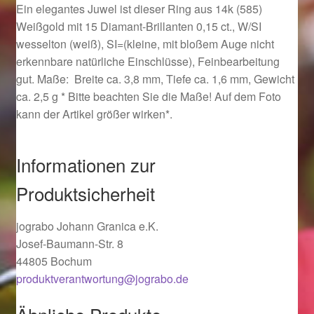
Ein elegantes Juwel ist dieser Ring aus 14k (585)
Ostergeschenke finden für Ostern 2019
Weißgold mit 15 Diamant-Brillanten 0,15 ct., W/SI
wesselton (weiß), SI=(kleine, mit bloßem Auge nicht
Ostergeschenke finden für Ostern 2020
erkennbare natürliche Einschlüsse), Feinbearbeitung
gut. Maße: Breite ca. 3,8 mm, Tiefe ca. 1,6 mm, Gewicht
Ostergeschenke finden für Ostern 2021
ca. 2,5 g * Bitte beachten Sie die Maße! Auf dem Foto
kann der Artikel größer wirken*.
Ostergeschenke finden für Ostern 2022
Informationen zur
Partner
Produktsicherheit
Shop
jograbo Johann Granica e.K.
Startseite
Josef-Baumann-Str. 8
44805 Bochum
Startseite
produktverantwortung@jograbo.de