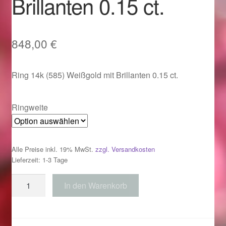
Brillanten 0.15 ct.
Im Gedenken an
Impressum
848,00
€
Karneval 2015 – Schmuck zu Fasching & Co.
Ring 14k (585) Weißgold mit Brillanten 0.15 ct.
Karneval 2019 – Schmuck zu Fasching & Co.
Ringweite
Karneval 2020 – Schmuck zu Fasching & Co.
Kasse
Alle Preise inkl. 19% MwSt.
zzgl. Versandkosten
Lieferzeit: 1-3 Tage
Liefer- und Versandkosten
Ring
In den Warenkorb
585
Magisches und Festliches zu Halloween
Weißgold
mit
Magisches und Festliches zu Halloween