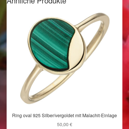
Ähnliche Produkte
Valentinstag
Valentinstag 2016
Valentinstag Geschenke
Vertrag widerrufen
Warenkorb
Weihnachtsangebote 2015
Weihnachtsangebote 2016
Weihnachtsangebote 2017
Ring oval 925 Silber/vergoldet mit Malachit-Einlage
Weihnachtsangebote 2018
50,00
€