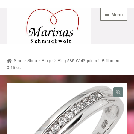
Zur
Zum
Menü
Navigation
Inhalt
springen
springen
Start
Start
Shop
Ringe
Ring 585 Weißgold mit Brillanten
0.15 ct.
AGB
Beispiel-Seite
Datenschutz
Geschenke zu Ostern 2023
Geschenke zu Ostern 2024