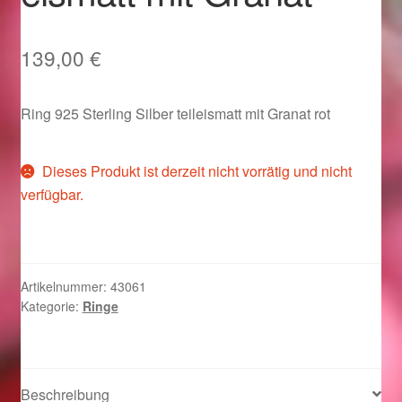
Im Gedenken an
139,00
€
Impressum
Ring 925 Sterling Silber teileismatt mit Granat rot
Karneval 2015 – Schmuck zu Fasching & Co.
Karneval 2019 – Schmuck zu Fasching & Co.
Dieses Produkt ist derzeit nicht vorrätig und nicht
verfügbar.
Karneval 2020 – Schmuck zu Fasching & Co.
Kasse
Artikelnummer:
43061
Liefer- und Versandkosten
Kategorie:
Ringe
Magisches und Festliches zu Halloween
Beschreibung
Magisches und Festliches zu Halloween