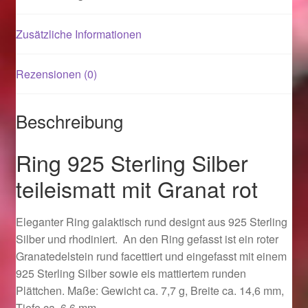
Zusätzliche Informationen
Magisches und Festliches zu Halloween 2021
Magisches und Festliches zu Halloween 2022
Rezensionen (0)
Mein Konto
Beschreibung
Logout
Ring 925 Sterling Silber
Ostergeschenke finden für Ostern 2015
teileismatt mit Granat rot
Ostergeschenke finden für Ostern 2016
Eleganter Ring galaktisch rund designt aus 925 Sterling
Silber und rhodiniert. An den Ring gefasst ist ein roter
Ostergeschenke finden für Ostern 2017
Granatedelstein rund facettiert und eingefasst mit einem
925 Sterling Silber sowie eis mattiertem runden
Ostergeschenke finden für Ostern 2018
Plättchen. Maße: Gewicht ca. 7,7 g, Breite ca. 14,6 mm,
Tiefe ca. 6,6 mm.