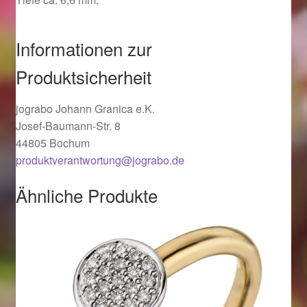
Ostergeschenke finden für Ostern 2019
Informationen zur
Ostergeschenke finden für Ostern 2020
Produktsicherheit
Ostergeschenke finden für Ostern 2021
jograbo Johann Granica e.K.
Josef-Baumann-Str. 8
Ostergeschenke finden für Ostern 2022
44805 Bochum
produktverantwortung@jograbo.de
Partner
Ähnliche Produkte
Shop
Startseite
Startseite