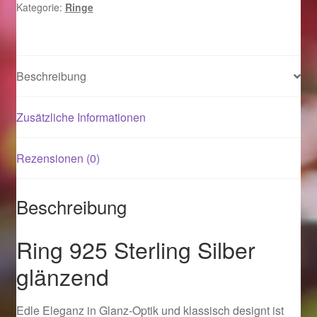
Kategorie:
Ringe
Magisches und Festliches zu Halloween 2021
Magisches und Festliches zu Halloween 2022
Beschreibung
Mein Konto
Zusätzliche Informationen
Logout
Rezensionen (0)
Ostergeschenke finden für Ostern 2015
Beschreibung
Ostergeschenke finden für Ostern 2016
Ring 925 Sterling Silber
Ostergeschenke finden für Ostern 2017
glänzend
Ostergeschenke finden für Ostern 2018
Edle Eleganz in Glanz-Optik und klassisch designt ist