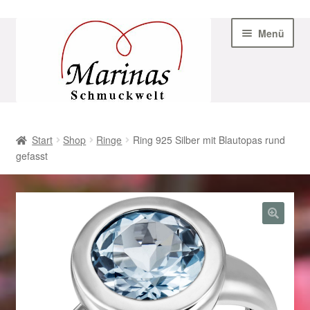
Zur
Zum
Menü
Navigation
Inhalt
springen
springen
Start
Start
Shop
Ringe
Ring 925 Silber mit Blautopas rund
gefasst
AGB
Beispiel-Seite
Datenschutz
Geschenke zu Ostern 2023
Geschenke zu Ostern 2024