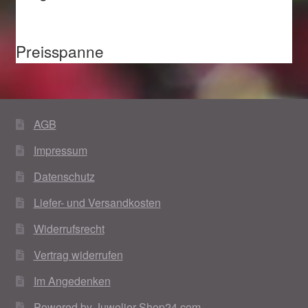
Preisspanne
AGB
Impressum
Datenschutz
Liefer- und Versandkosten
Widerrufsrecht
Vertrag widerrufen
Im Angedenken
Powered by Juwelier-Shop24.com