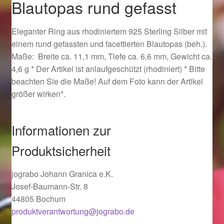
Blautopas rund gefasst
Ostergeschenke finden für Ostern 2019
Eleganter Ring aus rhodiniertem 925 Sterling Silber mit
Ostergeschenke finden für Ostern 2020
einem rund gefassten und facettierten Blautopas (beh.).
Maße: Breite ca. 11,1 mm, Tiefe ca. 6,6 mm, Gewicht ca.
Ostergeschenke finden für Ostern 2021
4,6 g * Der Artikel ist anlaufgeschützt (rhodiniert) * Bitte
beachten Sie die Maße! Auf dem Foto kann der Artikel
Ostergeschenke finden für Ostern 2022
größer wirken*.
Partner
Informationen zur
Shop
Produktsicherheit
Startseite
jograbo Johann Granica e.K.
Josef-Baumann-Str. 8
Startseite
44805 Bochum
produktverantwortung@jograbo.de