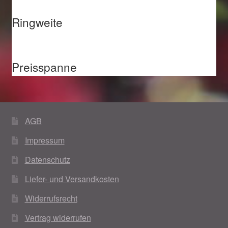
Ringweite
Preisspanne
AGB
Impressum
Datenschutz
Liefer- und Versandkosten
Widerrufsrecht
Vertrag widerrufen