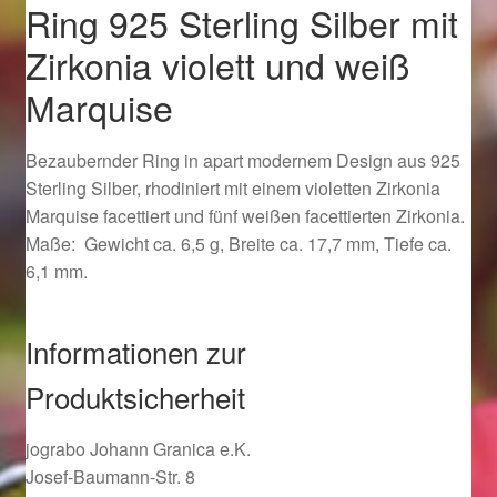
Ring 925 Sterling Silber mit
Ostergeschenke finden für Ostern 2019
Zirkonia violett und weiß
Ostergeschenke finden für Ostern 2020
Marquise
Ostergeschenke finden für Ostern 2021
Bezaubernder Ring in apart modernem Design aus 925
Sterling Silber, rhodiniert mit einem violetten Zirkonia
Ostergeschenke finden für Ostern 2022
Marquise facettiert und fünf weißen facettierten Zirkonia.
Maße: Gewicht ca. 6,5 g, Breite ca. 17,7 mm, Tiefe ca.
Partner
6,1 mm.
Shop
Informationen zur
Startseite
Produktsicherheit
Startseite
jograbo Johann Granica e.K.
Josef-Baumann-Str. 8