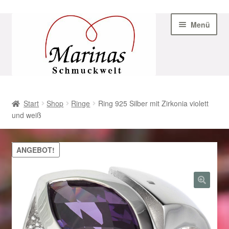
Zur
Zum
Menü
Navigation
Inhalt
springen
springen
Start
Start
Shop
Ringe
Ring 925 Silber mit Zirkonia violett
und weiß
AGB
Beispiel-Seite
ANGEBOT!
Datenschutz
Geschenke zu Ostern 2023
Geschenke zu Ostern 2024