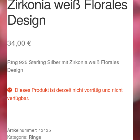
Zirkonia weiß Florales
Im Gedenken an
Design
Impressum
Karneval 2015 – Schmuck zu Fasching & Co.
34,00
€
Karneval 2019 – Schmuck zu Fasching & Co.
Ring 925 Sterling Silber mit Zirkonia weiß Florales
Design
Karneval 2020 – Schmuck zu Fasching & Co.
Kasse
Dieses Produkt ist derzeit nicht vorrätig und nicht
verfügbar.
Liefer- und Versandkosten
Magisches und Festliches zu Halloween
Artikelnummer:
43435
Kategorie:
Ringe
Magisches und Festliches zu Halloween