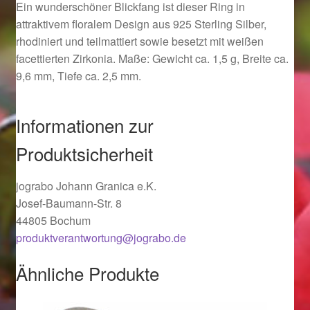
Ein wunderschöner Blickfang ist dieser Ring in
Ostergeschenke finden für Ostern 2019
attraktivem floralem Design aus 925 Sterling Silber,
rhodiniert und teilmattiert sowie besetzt mit weißen
Ostergeschenke finden für Ostern 2020
facettierten Zirkonia. Maße: Gewicht ca. 1,5 g, Breite ca.
9,6 mm, Tiefe ca. 2,5 mm.
Ostergeschenke finden für Ostern 2021
Informationen zur
Ostergeschenke finden für Ostern 2022
Produktsicherheit
Partner
jograbo Johann Granica e.K.
Shop
Josef-Baumann-Str. 8
44805 Bochum
Startseite
produktverantwortung@jograbo.de
Ähnliche Produkte
Startseite