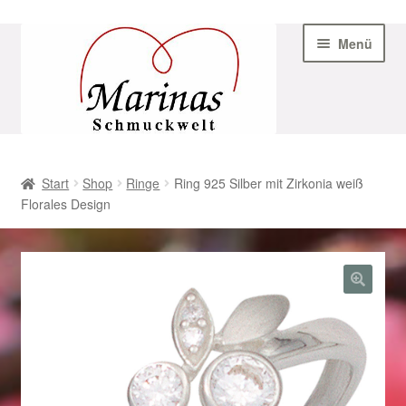
Zur
Zum
Menü
Navigation
Inhalt
springen
springen
Start
Start
Shop
Ringe
Ring 925 Silber mit Zirkonia weiß
Florales Design
AGB
Beispiel-Seite
Datenschutz
Geschenke zu Ostern 2023
Geschenke zu Ostern 2024