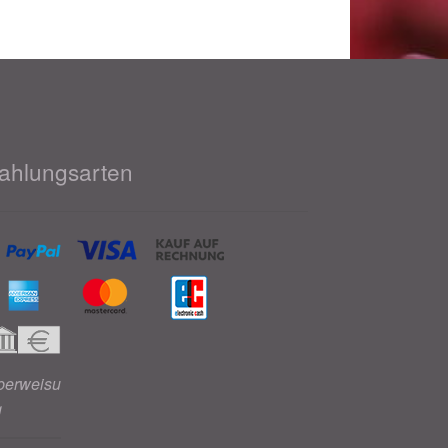
ahlungsarten
berweisu
g