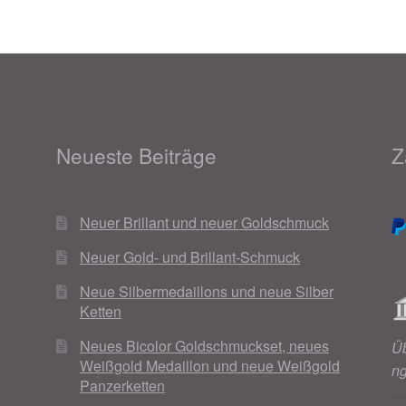
Neueste Beiträge
Z
Neuer Brillant und neuer Goldschmuck
Neuer Gold- und Brillant-Schmuck
Neue Silbermedaillons und neue Silber
Ketten
Neues Bicolor Goldschmuckset, neues
Ü
Weißgold Medaillon und neue Weißgold
n
Panzerketten