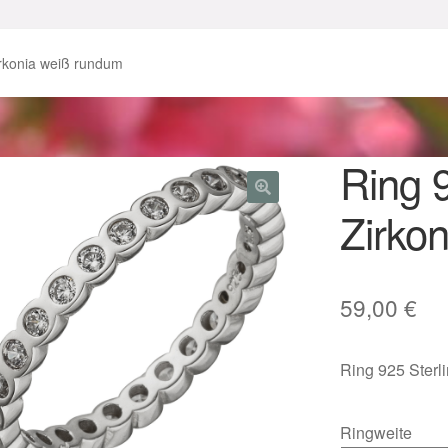
enke zu Ostern 2023
Geschenke zu Ostern 2024
irkonia weiß rundum
chenkideen für Weihnachten 2023
chenkideen für Weihnachten 2025
Ring 9
Zirko
lloween Schmuck online kaufen 2016
lloween Schmuck online kaufen 2018
Im Gedenken an
Impres
59,00
€
o.
Karneval 2019 – Schmuck zu Fasching & Co.
Ring 925 Sterl
o.
Kasse
Liefer- und Versandkosten
gisches und Festliches zu Halloween
Ringweite