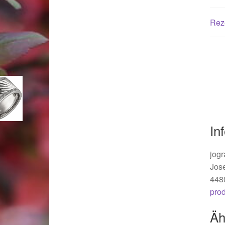
Woocommerce Predictive Search
Rez
In
jogr
Jos
448
pro
Äh