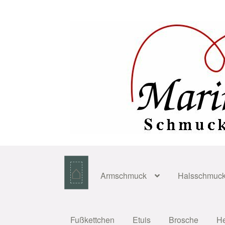
Zur
Zum
Navigation
Inhalt
springen
springen
⌂
Armschmuck
Halsschmuc
Fußkettchen
Etuis
Brosche
H