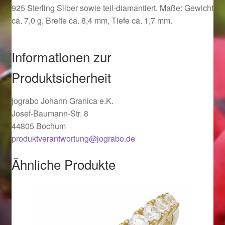
925 Sterling Silber sowie teil-diamantiert. Maße: Gewicht
Ostergeschenke finden für Ostern 2019
ca. 7,0 g, Breite ca. 8,4 mm, Tiefe ca. 1,7 mm.
Ostergeschenke finden für Ostern 2020
Informationen zur
Ostergeschenke finden für Ostern 2021
Produktsicherheit
Ostergeschenke finden für Ostern 2022
jograbo Johann Granica e.K.
Josef-Baumann-Str. 8
Partner
44805 Bochum
produktverantwortung@jograbo.de
Shop
Ähnliche Produkte
Startseite
Startseite