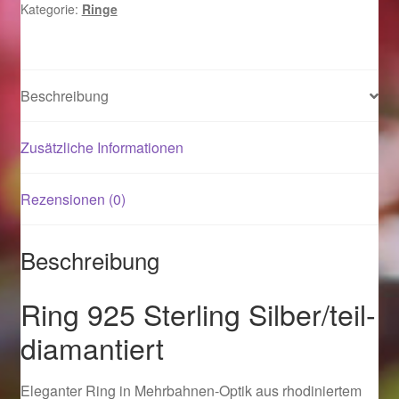
Kategorie:
Ringe
Magisches und Festliches zu Halloween 2021
Magisches und Festliches zu Halloween 2022
Beschreibung
Mein Konto
Zusätzliche Informationen
Logout
Rezensionen (0)
Ostergeschenke finden für Ostern 2015
Beschreibung
Ostergeschenke finden für Ostern 2016
Ring 925 Sterling Silber/teil-
Ostergeschenke finden für Ostern 2017
diamantiert
Ostergeschenke finden für Ostern 2018
Eleganter Ring in Mehrbahnen-Optik aus rhodiniertem