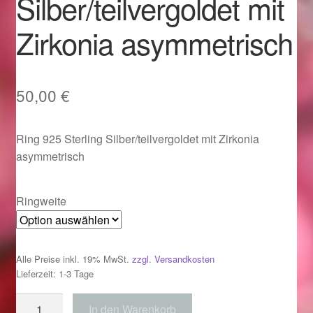
Silber/teilvergoldet mit
Im Gedenken an
Zirkonia asymmetrisch
Impressum
Karneval 2015 – Schmuck zu Fasching & Co.
50,00
€
Karneval 2019 – Schmuck zu Fasching & Co.
Ring 925 Sterling Silber/teilvergoldet mit Zirkonia
asymmetrisch
Karneval 2020 – Schmuck zu Fasching & Co.
Kasse
Ringweite
Liefer- und Versandkosten
Alle Preise inkl. 19% MwSt.
zzgl. Versandkosten
Magisches und Festliches zu Halloween
Lieferzeit: 1-3 Tage
Ring
In den Warenkorb
Magisches und Festliches zu Halloween