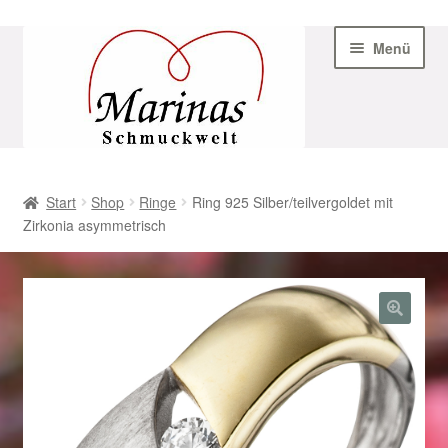
Zur
Zum
Menü
Navigation
Inhalt
springen
springen
Start
Start
Shop
Ringe
Ring 925 Silber/teilvergoldet mit
Zirkonia asymmetrisch
AGB
Beispiel-Seite
Datenschutz
Geschenke zu Ostern 2023
Geschenke zu Ostern 2024