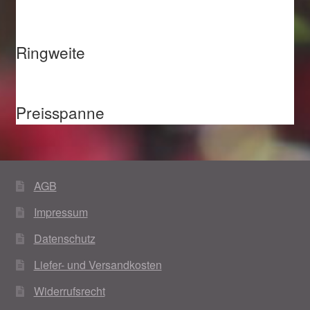
Ringweite
Preisspanne
AGB
Impressum
Datenschutz
Liefer- und Versandkosten
Widerrufsrecht