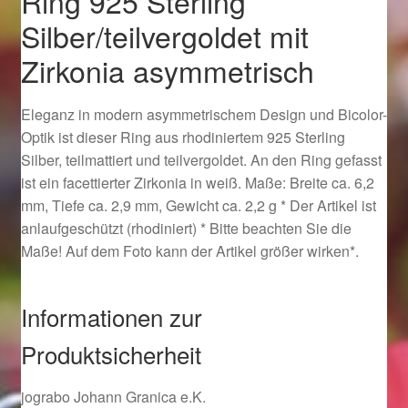
Ring 925 Sterling
Ostergeschenke finden für Ostern 2019
Silber/teilvergoldet mit
Zirkonia asymmetrisch
Ostergeschenke finden für Ostern 2020
Eleganz in modern asymmetrischem Design und Bicolor-
Ostergeschenke finden für Ostern 2021
Optik ist dieser Ring aus rhodiniertem 925 Sterling
Silber, teilmattiert und teilvergoldet. An den Ring gefasst
Ostergeschenke finden für Ostern 2022
ist ein facettierter Zirkonia in weiß. Maße: Breite ca. 6,2
mm, Tiefe ca. 2,9 mm, Gewicht ca. 2,2 g * Der Artikel ist
Partner
anlaufgeschützt (rhodiniert) * Bitte beachten Sie die
Maße! Auf dem Foto kann der Artikel größer wirken*.
Shop
Informationen zur
Startseite
Produktsicherheit
Startseite
jograbo Johann Granica e.K.