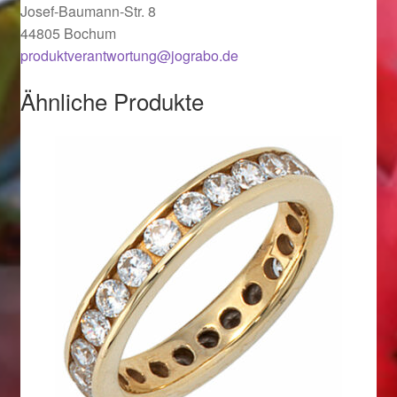
Valentinstag
Josef-Baumann-Str. 8
44805 Bochum
Valentinstag 2016
produktverantwortung@jograbo.de
Ähnliche Produkte
Valentinstag Geschenke
Vertrag widerrufen
Warenkorb
Weihnachtsangebote 2015
Weihnachtsangebote 2016
Weihnachtsangebote 2017
Weihnachtsangebote 2018