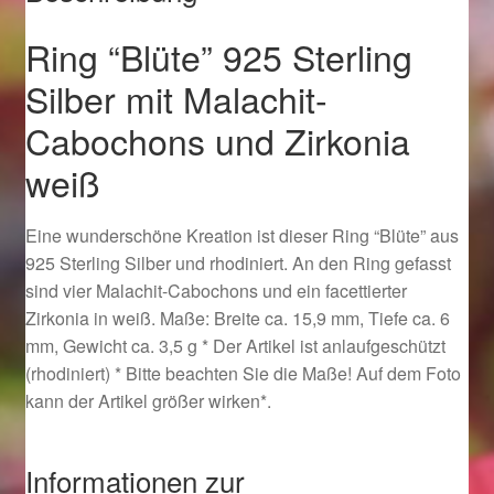
Ostergeschenke finden für Ostern 2019
Ring “Blüte” 925 Sterling
Silber mit Malachit-
Ostergeschenke finden für Ostern 2020
Cabochons und Zirkonia
Ostergeschenke finden für Ostern 2021
weiß
Ostergeschenke finden für Ostern 2022
Eine wunderschöne Kreation ist dieser Ring “Blüte” aus
Partner
925 Sterling Silber und rhodiniert. An den Ring gefasst
sind vier Malachit-Cabochons und ein facettierter
Zirkonia in weiß. Maße: Breite ca. 15,9 mm, Tiefe ca. 6
Shop
mm, Gewicht ca. 3,5 g * Der Artikel ist anlaufgeschützt
(rhodiniert) * Bitte beachten Sie die Maße! Auf dem Foto
Startseite
kann der Artikel größer wirken*.
Startseite
Informationen zur