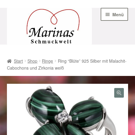
Zur
Zum
Menü
Navigation
Inhalt
springen
springen
Start
Start
Shop
Ringe
Ring “Blüte” 925 Silber mit Malachit-
Cabochons und Zirkonia weiß
AGB
Beispiel-Seite
Datenschutz
Geschenke zu Ostern 2023
Geschenke zu Ostern 2024