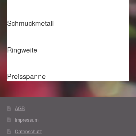
Schmuckmetall
Ringweite
Preisspanne
AGB
Impressum
Datenschutz