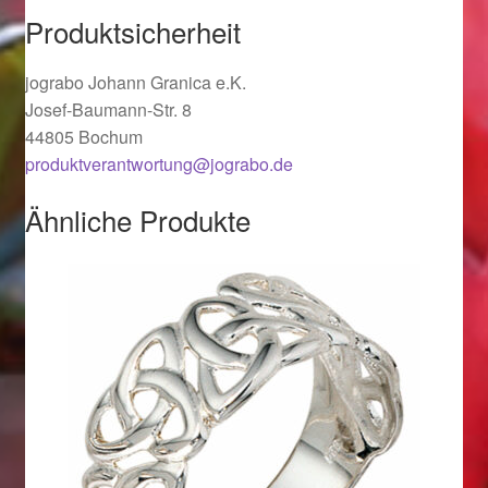
Valentinstag
Produktsicherheit
Valentinstag 2016
jograbo Johann Granica e.K.
Josef-Baumann-Str. 8
Valentinstag Geschenke
44805 Bochum
produktverantwortung@jograbo.de
Vertrag widerrufen
Ähnliche Produkte
Warenkorb
Weihnachtsangebote 2015
Weihnachtsangebote 2016
Weihnachtsangebote 2017
Weihnachtsangebote 2018