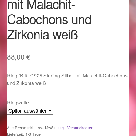
mit Malachit-
Im Gedenken an
Cabochons und
Impressum
Zirkonia weiß
Karneval 2015 – Schmuck zu Fasching & Co.
Karneval 2019 – Schmuck zu Fasching & Co.
88,00
€
Karneval 2020 – Schmuck zu Fasching & Co.
Ring “Blüte” 925 Sterling Silber mit Malachit-Cabochons
und Zirkonia weiß
Kasse
Ringweite
Liefer- und Versandkosten
Magisches und Festliches zu Halloween
Alle Preise inkl. 19% MwSt.
zzgl. Versandkosten
Lieferzeit: 1-3 Tage
Magisches und Festliches zu Halloween