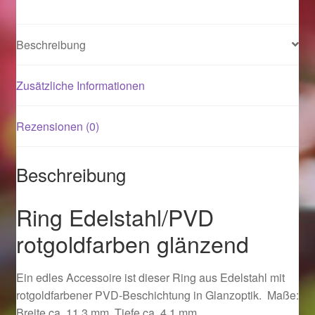
Magisches und Festliches zu Halloween 2021
Beschreibung
Magisches und Festliches zu Halloween 2022
Zusätzliche Informationen
Mein Konto
Rezensionen (0)
Logout
Beschreibung
Ostergeschenke finden für Ostern 2015
Ring Edelstahl/PVD
Ostergeschenke finden für Ostern 2016
rotgoldfarben glänzend
Ostergeschenke finden für Ostern 2017
Ein edles Accessoire ist dieser Ring aus Edelstahl mit
rotgoldfarbener PVD-Beschichtung in Glanzoptik. Maße:
Ostergeschenke finden für Ostern 2018
Breite ca. 11,3 mm, Tiefe ca. 4,1 mm.