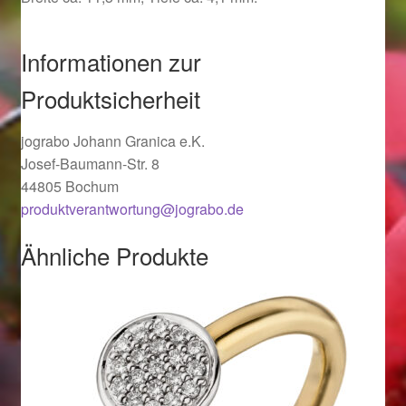
Ostergeschenke finden für Ostern 2019
Informationen zur
Ostergeschenke finden für Ostern 2020
Produktsicherheit
Ostergeschenke finden für Ostern 2021
jograbo Johann Granica e.K.
Josef-Baumann-Str. 8
Ostergeschenke finden für Ostern 2022
44805 Bochum
produktverantwortung@jograbo.de
Partner
Ähnliche Produkte
Shop
Startseite
Startseite