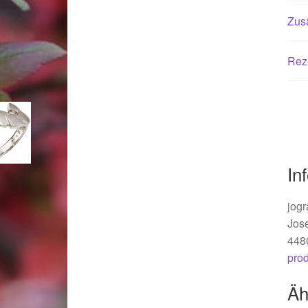
Woocommerce Predictive Search
Zusä
Rez
In
jogr
Jos
448
pro
Äh