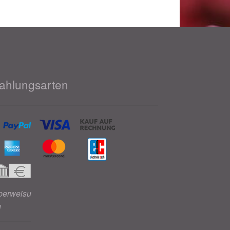
ahlungsarten
berweisu
g