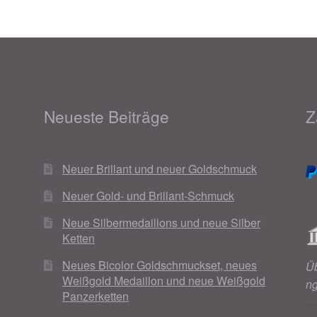
Neueste Beiträge
Z
Neuer Brillant und neuer Goldschmuck
Neuer Gold- und Brillant-Schmuck
Neue Silbermedaillons und neue Silber
Ketten
Neues Bicolor Goldschmuckset, neues
Ü
Weißgold Medaillon und neue Weißgold
n
Panzerketten