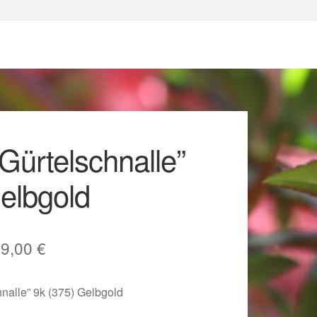
Gürtelschnalle”
elbgold
sum
rsprünglicher
Aktueller
89,00
€
reis
Preis
hnalle” 9k (375) Gelbgold
ar:
ist: