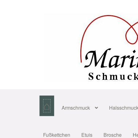
Zur
Zum
Navigation
Inhalt
springen
springen
⌂
Armschmuck
Halsschmuc
Fußkettchen
Etuis
Brosche
H