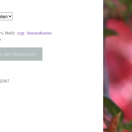
29,00 €
89,00 €.
 19% MwSt.
zzgl. Versandkosten
e
In den Warenkorb
"
2347
e
018