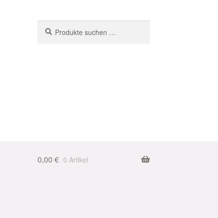
Suchen
Suchen
nach:
0,00
€
0 Artikel