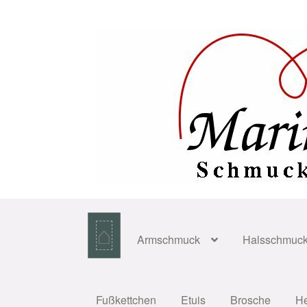
Zur
Zum
Navigation
Inhalt
springen
springen
⌂
Armschmuck
Halsschmuc
Fußkettchen
Etuis
Brosche
H