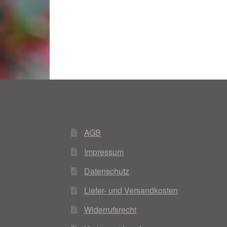
Woocommerce Predictive Search
AGB
Impressum
Datenschutz
Liefer- und Versandkosten
Widerrufsrecht