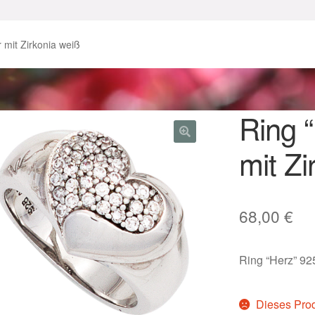
enke zu Ostern 2023
Geschenke zu Ostern 2024
r mit Zirkonia weiß
chenkideen für Weihnachten 2023
chenkideen für Weihnachten 2025
Ring “
mit Zi
lloween Schmuck online kaufen 2016
lloween Schmuck online kaufen 2018
Im Gedenken an
Impres
68,00
€
o.
Karneval 2019 – Schmuck zu Fasching & Co.
Ring “Herz” 925
o.
Kasse
Liefer- und Versandkosten
gisches und Festliches zu Halloween
Dieses Produ