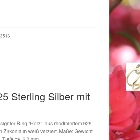
3516
e
5 Sterling Silber mit
018
signter Ring “Herz” aus rhodiniertem 925
ten Zirkonia in weiß verziert. Maße: Gewicht
, Tiefe ca. 6,3 mm.