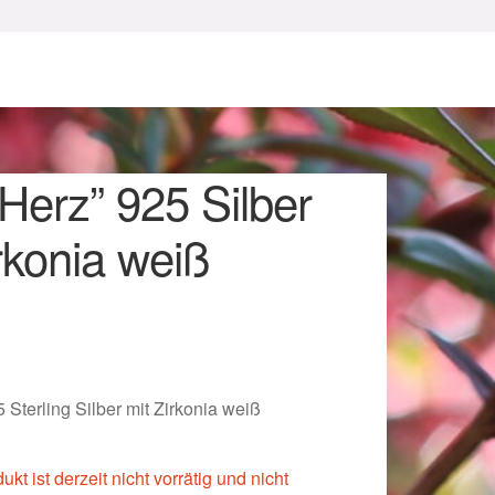
Herz” 925 Silber
rkonia weiß
sum
 Sterling Silber mit Zirkonia weiß
kt ist derzeit nicht vorrätig und nicht