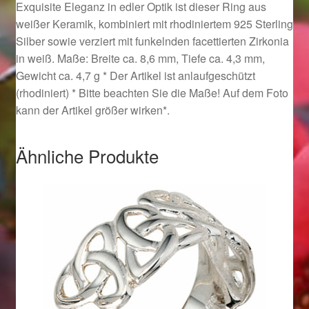
Exquisite Eleganz in edler Optik ist dieser Ring aus
Ostergeschenke finden für Ostern 2019
weißer Keramik, kombiniert mit rhodiniertem 925 Sterling
Silber sowie verziert mit funkelnden facettierten Zirkonia
Ostergeschenke finden für Ostern 2020
in weiß. Maße: Breite ca. 8,6 mm, Tiefe ca. 4,3 mm,
Gewicht ca. 4,7 g * Der Artikel ist anlaufgeschützt
Ostergeschenke finden für Ostern 2021
(rhodiniert) * Bitte beachten Sie die Maße! Auf dem Foto
kann der Artikel größer wirken*.
Ostergeschenke finden für Ostern 2022
Ähnliche Produkte
Partner
Shop
Startseite
Startseite