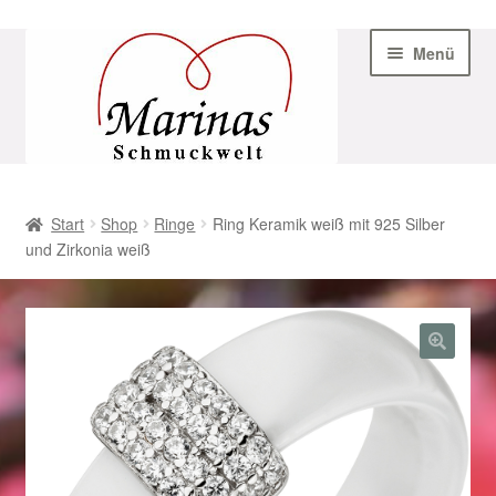
Zur
Zum
Menü
Navigation
Inhalt
springen
springen
Start
Start
Shop
Ringe
Ring Keramik weiß mit 925 Silber
und Zirkonia weiß
AGB
Beispiel-Seite
Datenschutz
Geschenke zu Ostern 2023
Geschenke zu Ostern 2024