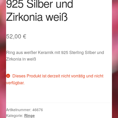
925 Silber und
Im Gedenken an
Zirkonia weiß
Impressum
Karneval 2015 – Schmuck zu Fasching & Co.
52,00
€
Karneval 2019 – Schmuck zu Fasching & Co.
Ring aus weißer Keramik mit 925 Sterling Silber und
Zirkonia in weiß
Karneval 2020 – Schmuck zu Fasching & Co.
Kasse
Dieses Produkt ist derzeit nicht vorrätig und nicht
verfügbar.
Liefer- und Versandkosten
Magisches und Festliches zu Halloween
Artikelnummer:
46676
Kategorie:
Ringe
Magisches und Festliches zu Halloween