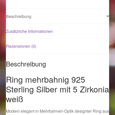
Magisches und Festliches zu Halloween 2021
Beschreibung
Magisches und Festliches zu Halloween 2022
Zusätzliche Informationen
Mein Konto
Rezensionen (0)
Logout
Beschreibung
Ostergeschenke finden für Ostern 2015
Ring mehrbahnig 925
Ostergeschenke finden für Ostern 2016
Sterling Silber mit 5 Zirkonia
Ostergeschenke finden für Ostern 2017
weiß
Ostergeschenke finden für Ostern 2018
Modern elegant in Mehrbahnen-Optik designter Ring aus