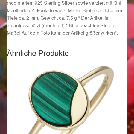
rhodiniertem 925 Sterling Silber sowie verziert mit fünf
Ostergeschenke finden für Ostern 2019
facettierten Zirkonia in weiß. Maße: Breite ca. 14,4 mm,
Tiefe ca. 2 mm, Gewicht ca. 7,5 g * Der Artikel ist
Ostergeschenke finden für Ostern 2020
anlaufgeschützt (rhodiniert) * Bitte beachten Sie die
Maße! Auf dem Foto kann der Artikel größer wirken*.
Ostergeschenke finden für Ostern 2021
Ähnliche Produkte
Ostergeschenke finden für Ostern 2022
Partner
Shop
Startseite
Startseite