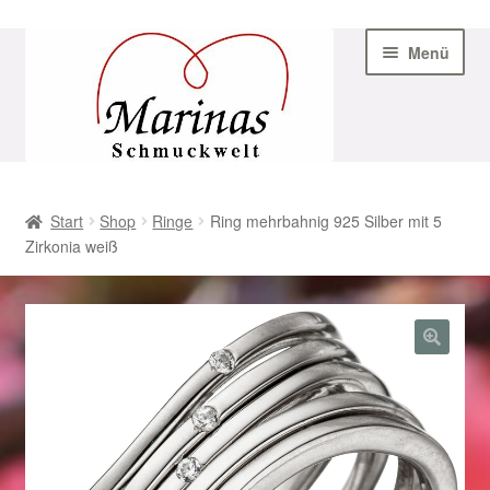
Zur
Zum
Menü
Navigation
Inhalt
springen
springen
Start
Start
Shop
Ringe
Ring mehrbahnig 925 Silber mit 5
Zirkonia weiß
AGB
Beispiel-Seite
Datenschutz
Geschenke zu Ostern 2023
Geschenke zu Ostern 2024