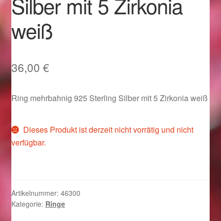
Silber mit 5 Zirkonia
Im Gedenken an
weiß
Impressum
Karneval 2015 – Schmuck zu Fasching & Co.
36,00
€
Karneval 2019 – Schmuck zu Fasching & Co.
Ring mehrbahnig 925 Sterling Silber mit 5 Zirkonia weiß
Karneval 2020 – Schmuck zu Fasching & Co.
Dieses Produkt ist derzeit nicht vorrätig und nicht
Kasse
verfügbar.
Liefer- und Versandkosten
Magisches und Festliches zu Halloween
Artikelnummer:
46300
Kategorie:
Ringe
Magisches und Festliches zu Halloween