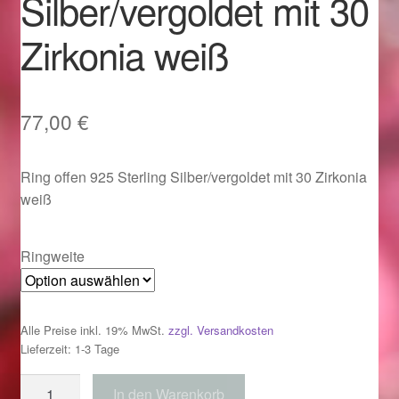
Silber/vergoldet mit 30
Im Gedenken an
Zirkonia weiß
Impressum
Karneval 2015 – Schmuck zu Fasching & Co.
77,00
€
Karneval 2019 – Schmuck zu Fasching & Co.
Ring offen 925 Sterling Silber/vergoldet mit 30 Zirkonia
weiß
Karneval 2020 – Schmuck zu Fasching & Co.
Kasse
Ringweite
Liefer- und Versandkosten
Alle Preise inkl. 19% MwSt.
zzgl. Versandkosten
Magisches und Festliches zu Halloween
Lieferzeit: 1-3 Tage
Ring
In den Warenkorb
Magisches und Festliches zu Halloween