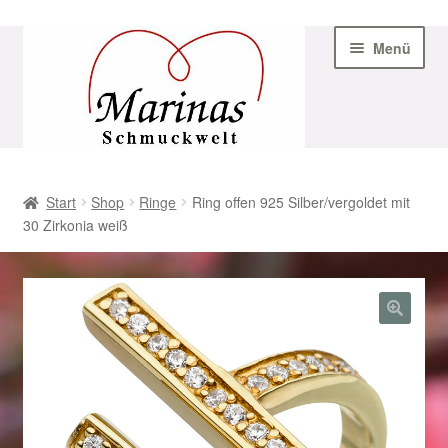
Zur
Zum
Menü
Navigation
Inhalt
springen
springen
Start
Start
Shop
Ringe
Ring offen 925 Silber/vergoldet mit
30 Zirkonia weiß
AGB
Beispiel-Seite
Datenschutz
Geschenke zu Ostern 2023
Geschenke zu Ostern 2024