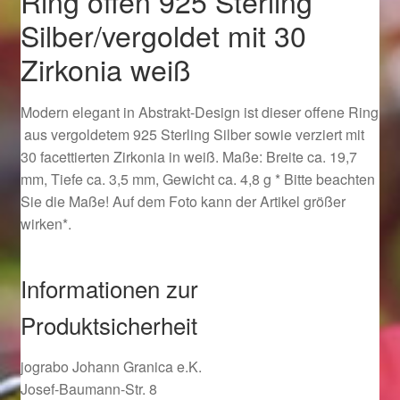
Ring offen 925 Sterling
Ostergeschenke finden für Ostern 2019
Silber/vergoldet mit 30
Zirkonia weiß
Ostergeschenke finden für Ostern 2020
Modern elegant in Abstrakt-Design ist dieser offene Ring
Ostergeschenke finden für Ostern 2021
aus vergoldetem 925 Sterling Silber sowie verziert mit
30 facettierten Zirkonia in weiß. Maße: Breite ca. 19,7
Ostergeschenke finden für Ostern 2022
mm, Tiefe ca. 3,5 mm, Gewicht ca. 4,8 g * Bitte beachten
Sie die Maße! Auf dem Foto kann der Artikel größer
Partner
wirken*.
Shop
Informationen zur
Startseite
Produktsicherheit
Startseite
jograbo Johann Granica e.K.
Josef-Baumann-Str. 8