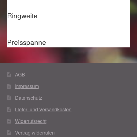
Ringweite
Preisspanne
AGB
Impressum
Datenschutz
Liefer- und Versandkosten
Widerrufsrecht
Vertrag widerrufen