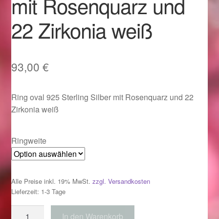
mit Rosenquarz und
Im Gedenken an
22 Zirkonia weiß
Impressum
Karneval 2015 – Schmuck zu Fasching & Co.
93,00
€
Karneval 2019 – Schmuck zu Fasching & Co.
Ring oval 925 Sterling Silber mit Rosenquarz und 22
Zirkonia weiß
Karneval 2020 – Schmuck zu Fasching & Co.
Kasse
Ringweite
Liefer- und Versandkosten
Alle Preise inkl. 19% MwSt.
zzgl. Versandkosten
Magisches und Festliches zu Halloween
Lieferzeit: 1-3 Tage
Ring
In den Warenkorb
Magisches und Festliches zu Halloween