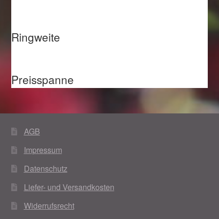
Ringweite
Preisspanne
AGB
Impressum
Datenschutz
Liefer- und Versandkosten
Widerrufsrecht