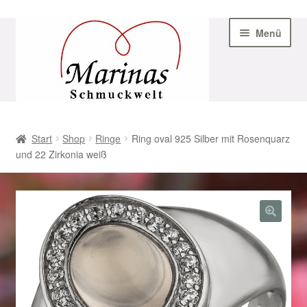
Zur
Zum
Menü
Navigation
Inhalt
springen
springen
Start
Start
Shop
Ringe
Ring oval 925 Silber mit Rosenquarz
und 22 Zirkonia weiß
AGB
Beispiel-Seite
Datenschutz
Geschenke zu Ostern 2023
Geschenke zu Ostern 2024