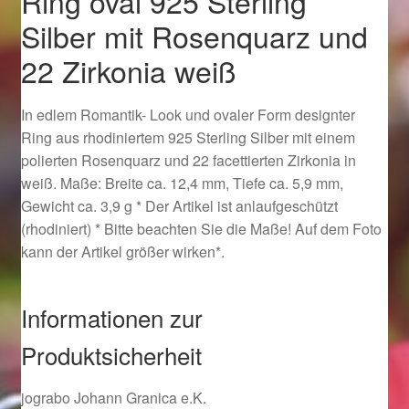
Ring oval 925 Sterling
Ostergeschenke finden für Ostern 2019
Silber mit Rosenquarz und
22 Zirkonia weiß
Ostergeschenke finden für Ostern 2020
In edlem Romantik- Look und ovaler Form designter
Ostergeschenke finden für Ostern 2021
Ring aus rhodiniertem 925 Sterling Silber mit einem
polierten Rosenquarz und 22 facettierten Zirkonia in
Ostergeschenke finden für Ostern 2022
weiß. Maße: Breite ca. 12,4 mm, Tiefe ca. 5,9 mm,
Gewicht ca. 3,9 g * Der Artikel ist anlaufgeschützt
Partner
(rhodiniert) * Bitte beachten Sie die Maße! Auf dem Foto
kann der Artikel größer wirken*.
Shop
Informationen zur
Startseite
Produktsicherheit
Startseite
jograbo Johann Granica e.K.