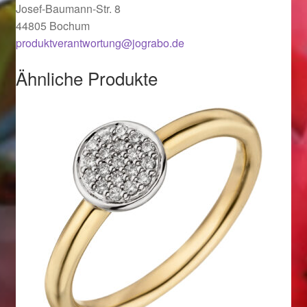
Valentinstag
Josef-Baumann-Str. 8
44805 Bochum
Valentinstag 2016
produktverantwortung@jograbo.de
Ähnliche Produkte
Valentinstag Geschenke
Vertrag widerrufen
Warenkorb
Weihnachtsangebote 2015
Weihnachtsangebote 2016
Weihnachtsangebote 2017
Weihnachtsangebote 2018