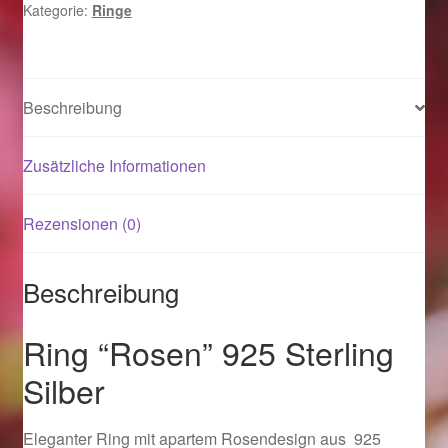
Kategorie:
Ringe
Magisches und Festliches zu Halloween 2021
Magisches und Festliches zu Halloween 2022
Beschreibung
Mein Konto
Zusätzliche Informationen
Logout
Rezensionen (0)
Ostergeschenke finden für Ostern 2015
Beschreibung
Ostergeschenke finden für Ostern 2016
Ring “Rosen” 925 Sterling
Ostergeschenke finden für Ostern 2017
Silber
Ostergeschenke finden für Ostern 2018
Eleganter Ring mit apartem Rosendesign aus 925