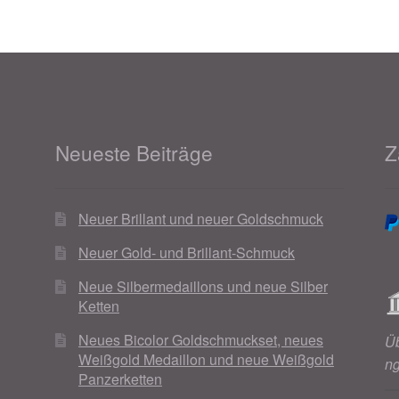
Neueste Beiträge
Z
Neuer Brillant und neuer Goldschmuck
Neuer Gold- und Brillant-Schmuck
Neue Silbermedaillons und neue Silber
Ketten
Neues Bicolor Goldschmuckset, neues
Ü
Weißgold Medaillon und neue Weißgold
n
Panzerketten