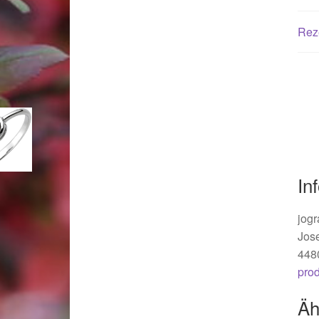
Woocommerce Predictive Search
Rez
In
jogr
Jos
448
pro
Äh