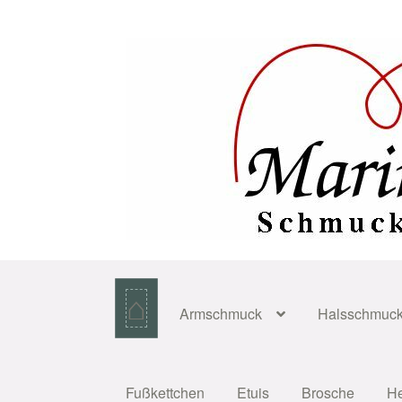
Zur
Zum
Navigation
Inhalt
springen
springen
⌂
Armschmuck
Halsschmuc
Fußkettchen
Etuis
Brosche
H