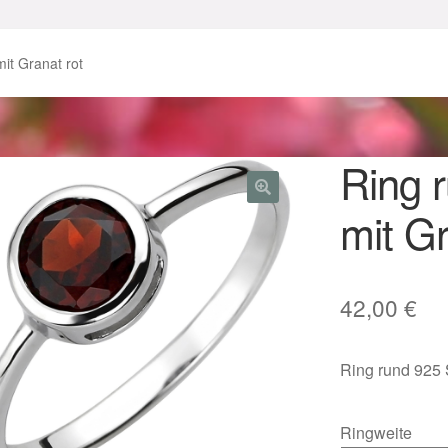
enke zu Ostern 2023
Geschenke zu Ostern 2024
mit Granat rot
chenkideen für Weihnachten 2023
chenkideen für Weihnachten 2025
Ring r
mit Gr
lloween Schmuck online kaufen 2016
lloween Schmuck online kaufen 2018
Im Gedenken an
Impres
42,00
€
o.
Karneval 2019 – Schmuck zu Fasching & Co.
Ring rund 925 S
o.
Kasse
Liefer- und Versandkosten
gisches und Festliches zu Halloween
Ringweite