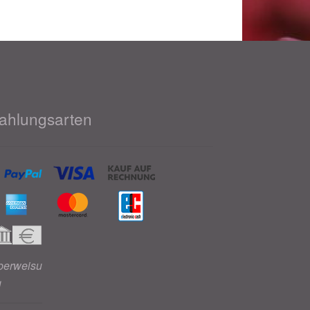
ahlungsarten
berweisu
g