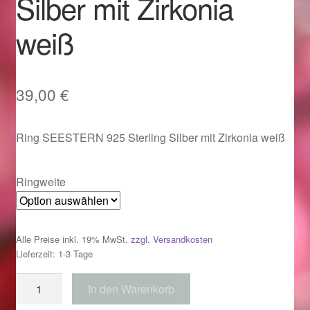
Silber mit Zirkonia
Im Gedenken an
weiß
Impressum
Karneval 2015 – Schmuck zu Fasching & Co.
39,00
€
Karneval 2019 – Schmuck zu Fasching & Co.
Ring SEESTERN 925 Sterling Silber mit Zirkonia weiß
Karneval 2020 – Schmuck zu Fasching & Co.
Ringweite
Kasse
Liefer- und Versandkosten
Alle Preise inkl. 19% MwSt.
zzgl. Versandkosten
Lieferzeit: 1-3 Tage
Magisches und Festliches zu Halloween
Ring
In den Warenkorb
SEESTERN
Magisches und Festliches zu Halloween