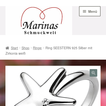
Zur
Zum
Menü
Navigation
Inhalt
springen
springen
Start
Start
Shop
Ringe
Ring SEESTERN 925 Silber mit
Zirkonia weiß
AGB
Beispiel-Seite
Datenschutz
Geschenke zu Ostern 2023
Geschenke zu Ostern 2024