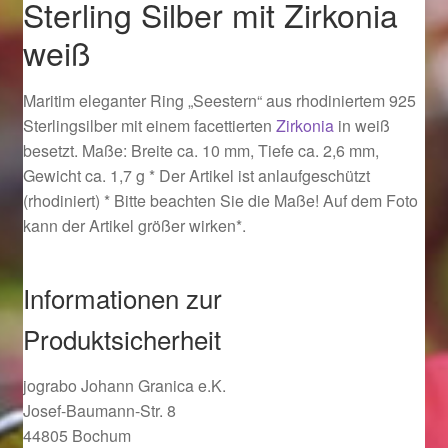
Sterling Silber mit Zirkonia
Ostergeschenke finden für Ostern 2019
weiß
Ostergeschenke finden für Ostern 2020
Maritim eleganter Ring „Seestern“ aus rhodiniertem 925
Sterlingsilber mit einem facettierten
Zirkonia
in weiß
Ostergeschenke finden für Ostern 2021
besetzt. Maße: Breite ca. 10 mm, Tiefe ca. 2,6 mm,
Gewicht ca. 1,7 g * Der Artikel ist anlaufgeschützt
Ostergeschenke finden für Ostern 2022
(rhodiniert) * Bitte beachten Sie die Maße! Auf dem Foto
kann der Artikel größer wirken*.
Partner
Informationen zur
Shop
Produktsicherheit
Startseite
jograbo Johann Granica e.K.
Startseite
Josef-Baumann-Str. 8
44805 Bochum