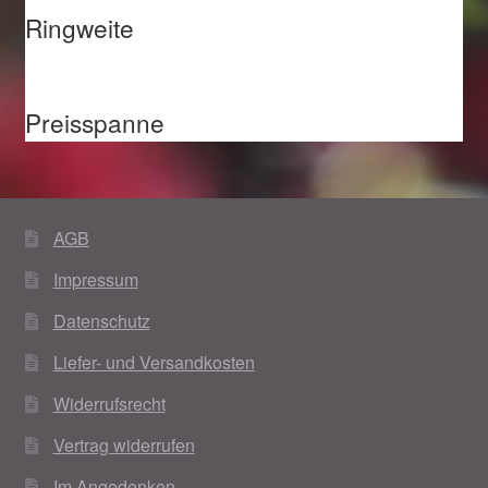
Ringweite
Preisspanne
AGB
Impressum
Datenschutz
Liefer- und Versandkosten
Widerrufsrecht
Vertrag widerrufen
Im Angedenken