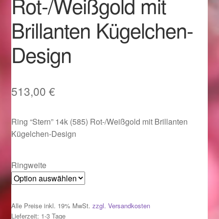
Rot-/Weißgold mit
Im Gedenken an
Brillanten Kügelchen-
Impressum
Design
Karneval 2015 – Schmuck zu Fasching & Co.
Karneval 2019 – Schmuck zu Fasching & Co.
513,00
€
Karneval 2020 – Schmuck zu Fasching & Co.
Ring “Stern” 14k (585) Rot-/Weißgold mit Brillanten
Kügelchen-Design
Kasse
Ringweite
Liefer- und Versandkosten
Magisches und Festliches zu Halloween
Alle Preise inkl. 19% MwSt.
zzgl. Versandkosten
Lieferzeit: 1-3 Tage
Magisches und Festliches zu Halloween