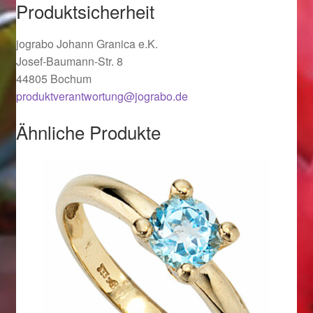
Valentinstag
Produktsicherheit
Valentinstag 2016
jograbo Johann Granica e.K.
Josef-Baumann-Str. 8
Valentinstag Geschenke
44805 Bochum
produktverantwortung@jograbo.de
Vertrag widerrufen
Ähnliche Produkte
Warenkorb
Weihnachtsangebote 2015
Weihnachtsangebote 2016
Weihnachtsangebote 2017
Weihnachtsangebote 2018