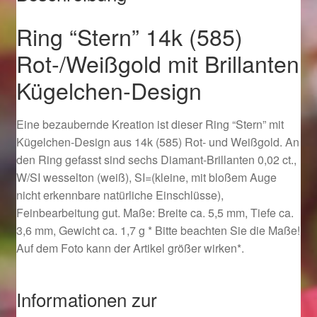
Ostergeschenke finden für Ostern 2019
Ring “Stern” 14k (585)
Rot-/Weißgold mit Brillanten
Ostergeschenke finden für Ostern 2020
Kügelchen-Design
Ostergeschenke finden für Ostern 2021
Eine bezaubernde Kreation ist dieser Ring “Stern” mit
Ostergeschenke finden für Ostern 2022
Kügelchen-Design aus 14k (585) Rot- und Weißgold. An
den Ring gefasst sind sechs Diamant-Brillanten 0,02 ct.,
Partner
W/SI wesselton (weiß), SI=(kleine, mit bloßem Auge
nicht erkennbare natürliche Einschlüsse),
Shop
Feinbearbeitung gut. Maße: Breite ca. 5,5 mm, Tiefe ca.
3,6 mm, Gewicht ca. 1,7 g * Bitte beachten Sie die Maße!
Startseite
Auf dem Foto kann der Artikel größer wirken*.
Startseite
Informationen zur