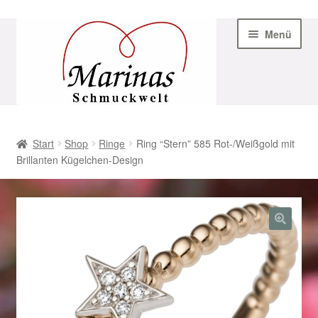
Zur
Zum
Menü
Navigation
Inhalt
springen
springen
Start
Start
Shop
Ringe
Ring “Stern” 585 Rot-/Weißgold mit
Brillanten Kügelchen-Design
AGB
Beispiel-Seite
Datenschutz
Geschenke zu Ostern 2023
Geschenke zu Ostern 2024