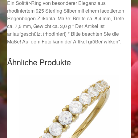
Ein Solitär-Ring von besonderer Eleganz aus
Ostergeschenke finden für Ostern 2019
rhodiniertem 925 Sterling Silber mit einem facettierten
Regenbogen-Zirkonia. Maße: Breite ca. 8,4 mm, Tiefe
Ostergeschenke finden für Ostern 2020
ca. 7,5 mm, Gewicht ca. 3,0 g * Der Artikel ist
anlaufgeschützt (rhodiniert) * Bitte beachten Sie die
Ostergeschenke finden für Ostern 2021
Maße! Auf dem Foto kann der Artikel größer wirken*.
Ostergeschenke finden für Ostern 2022
Ähnliche Produkte
Partner
Shop
Startseite
Startseite