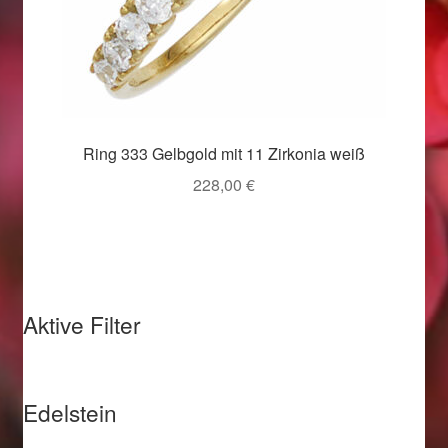
Valentinstag
Valentinstag 2016
Valentinstag Geschenke
Ring 333 Gelbgold mit 11 Zirkonia weiß
Vertrag widerrufen
228,00
€
Warenkorb
Weihnachtsangebote 2015
Weihnachtsangebote 2016
Aktive Filter
Weihnachtsangebote 2017
Edelstein
Weihnachtsangebote 2018