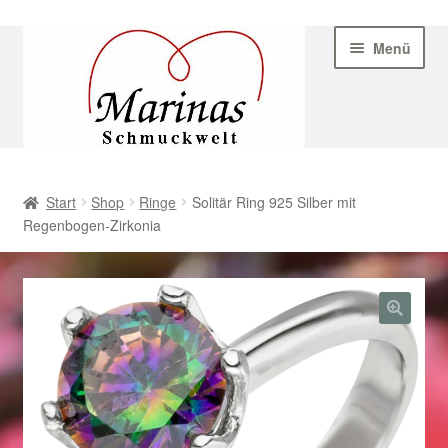
Zur
Zum
Menü
Navigation
Inhalt
springen
springen
Start
Start
Shop
Ringe
Solitär Ring 925 Silber mit
Regenbogen-Zirkonia
AGB
Beispiel-Seite
Datenschutz
Geschenke zu Ostern 2023
Geschenke zu Ostern 2024