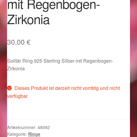
mit Regenbogen-
Im Gedenken an
Zirkonia
Impressum
Karneval 2015 – Schmuck zu Fasching & Co.
30,00
€
Karneval 2019 – Schmuck zu Fasching & Co.
Solitär Ring 925 Sterling Silber mit Regenbogen-
Zirkonia
Karneval 2020 – Schmuck zu Fasching & Co.
Kasse
Dieses Produkt ist derzeit nicht vorrätig und nicht
verfügbar.
Liefer- und Versandkosten
Magisches und Festliches zu Halloween
Artikelnummer:
48092
Kategorie:
Ringe
Magisches und Festliches zu Halloween