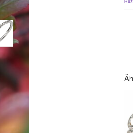
Rez
Woocommerce Predictive Search
Äh