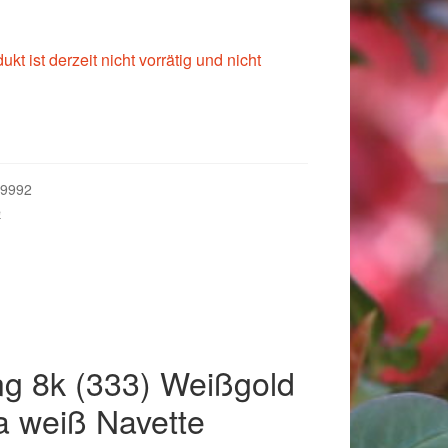
kt ist derzeit nicht vorrätig und nicht
9992
e
018
ng 8k (333) Weißgold
ia weiß Navette