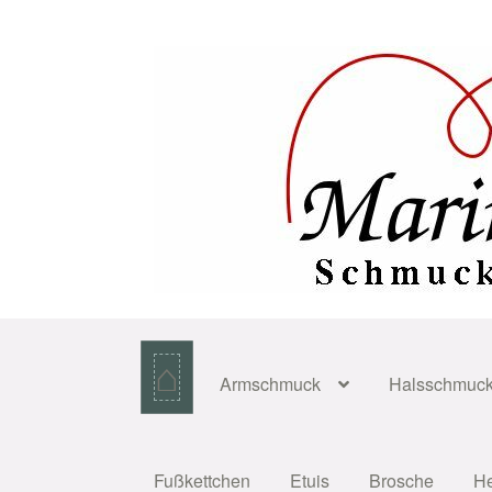
Zur
Zum
Navigation
Inhalt
springen
springen
⌂
Armschmuck
Halsschmuc
Fußkettchen
Etuis
Brosche
H