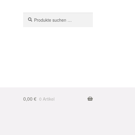
Suchen
Suchen
nach:
0,00
€
0 Artikel