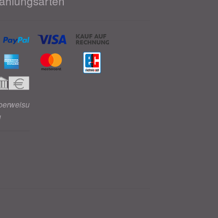
ahlungsarten
berweisu
g