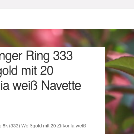
inger Ring 333
old mit 20
ia weiß Navette
sum
g 8k (333) Weißgold mit 20 Zirkonia weiß