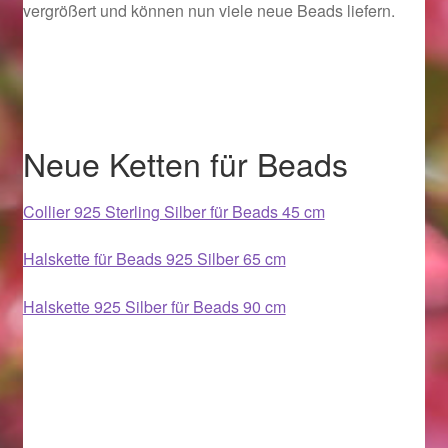
vergrößert und können nun viele neue Beads liefern.
Geschenkideen für Weihnachten 2022
Geschenkideen für Weihnachten 2023
Geschenkideen für Weihnachten 2024
Neue Ketten für Beads
Geschenkideen für Weihnachten 2025
Collier 925 Sterling Silber für Beads 45 cm
Halloween Schmuck online kaufen 2015
Halskette für Beads 925 Silber 65 cm
Halskette 925 Silber für Beads 90 cm
Halloween Schmuck online kaufen 2016
Halloween Schmuck online kaufen 2017
Halloween Schmuck online kaufen 2018