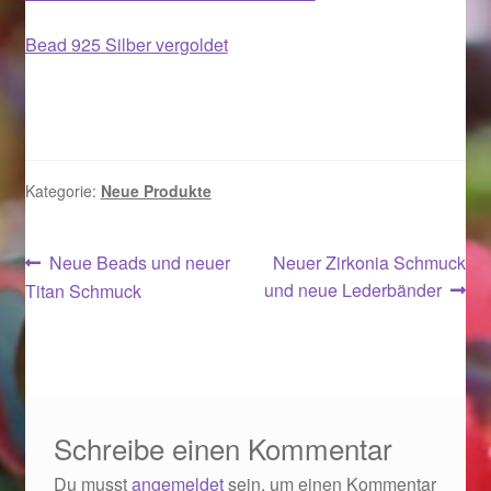
Bead 925 Silber vergoldet
Magisches und Festliches zu Halloween 2021
Magisches und Festliches zu Halloween 2022
Mein Konto
Kategorie:
Neue Produkte
Logout
Beitragsnavigation
Vorheriger
Nächster
Neue Beads und neuer
Neuer Zirkonia Schmuck
Ostergeschenke finden für Ostern 2015
Beitrag:
Beitrag:
und neue Lederbänder
Titan Schmuck
Ostergeschenke finden für Ostern 2016
Ostergeschenke finden für Ostern 2017
Schreibe einen Kommentar
Ostergeschenke finden für Ostern 2018
Du musst
angemeldet
sein, um einen Kommentar