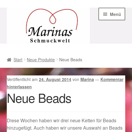
Zur
Zum
Menü
Navigation
Inhalt
springen
springen
Start
Start
Neue Produkte
Neue Beads
AGB
Veröffentlicht am
24. August 2014
von
Marina
—
Kommentar
Beispiel-Seite
hinterlassen
Neue Beads
Datenschutz
Geschenke zu Ostern 2023
Diese Wochen haben wir drei neue Ketten für Beads
hinzugefügt. Auch haben wir unsere Auswahl an Beads
Geschenke zu Ostern 2024