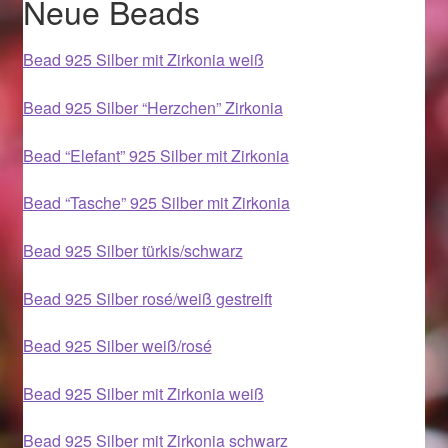
Neue Beads
Im Gedenken an
Bead 925 Silber mit Zirkonia weiß
Impressum
Bead 925 Silber “Herzchen” Zirkonia
Karneval 2015 – Schmuck zu Fasching & Co.
Bead “Elefant” 925 Silber mit Zirkonia
Karneval 2019 – Schmuck zu Fasching & Co.
Bead “Tasche” 925 Silber mit Zirkonia
Karneval 2020 – Schmuck zu Fasching & Co.
Bead 925 Silber türkis/schwarz
Kasse
Bead 925 Silber rosé/weiß gestreift
Liefer- und Versandkosten
Bead 925 Silber weiß/rosé
Magisches und Festliches zu Halloween
Bead 925 Silber mit Zirkonia weiß
Bead 925 Silber mit Zirkonia schwarz
Magisches und Festliches zu Halloween