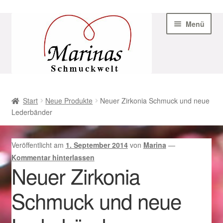
Zur
Zum
Menü
Navigation
Inhalt
springen
springen
Start
Start
Neue Produkte
Neuer Zirkonia Schmuck und neue
Lederbänder
AGB
Beispiel-Seite
Veröffentlicht am
1. September 2014
von
Marina
—
Kommentar hinterlassen
Datenschutz
Neuer Zirkonia
Schmuck und neue
Geschenke zu Ostern 2023
Geschenke zu Ostern 2024