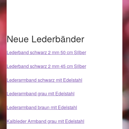
Im Gedenken an
Impressum
Neue Lederbänder
Karneval 2015 – Schmuck zu Fasching & Co.
Karneval 2019 – Schmuck zu Fasching & Co.
Lederband schwarz 2 mm 50 cm Silber
Lederband schwarz 2 mm 45 cm Silber
Karneval 2020 – Schmuck zu Fasching & Co.
Lederarmband schwarz mit Edelstahl
Kasse
Lederarmband grau mit Edelstahl
Liefer- und Versandkosten
Lederarmband braun mit Edelstahl
Magisches und Festliches zu Halloween
Kalbleder Armband grau mit Edelstahl
Magisches und Festliches zu Halloween