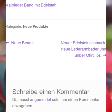
Kalbleder Band mit Edelstahl
Magisches und Festliches zu Halloween 2021
Magisches und Festliches zu Halloween 2022
Kategorie:
Neue Produkte
Mein Konto
Beitragsnavigation
Vorheriger
Nächster
Neue Beads
Neuer Edelsteinschmuck,
Beitrag:
Beitrag:
neue Lederarmbäder und
Logout
Silber Ohrclips
Ostergeschenke finden für Ostern 2015
Ostergeschenke finden für Ostern 2016
Schreibe einen Kommentar
Ostergeschenke finden für Ostern 2017
Du musst
angemeldet
sein, um einen Kommentar
Ostergeschenke finden für Ostern 2018
abzugeben.