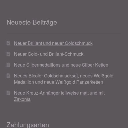
Weihnachtsangebote 2019
Neueste Beiträge
Weihnachtsangebote 2020
Weihnachtsangebote 2021
Neuer Brillant und neuer Goldschmuck
Neuer Gold- und Brillant-Schmuck
Widerrufsrecht
Neue Silbermedaillons und neue Silber Ketten
Woocommerce Predictive Search
Neues Bicolor Goldschmuckset, neues Weißgold
Medaillon und neue Weißgold Panzerketten
Neue Kreuz-Anhänger teilweise matt und mit
Zirkonia
Zahlungsarten