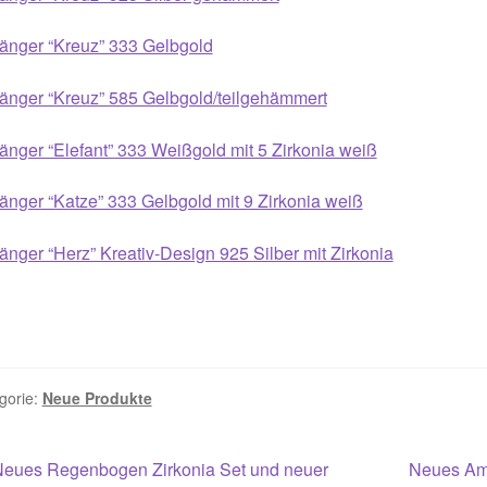
änger “Kreuz” 333 Gelbgold
änger “Kreuz” 585 Gelbgold/teilgehämmert
nger “Elefant” 333 Weißgold mit 5 Zirkonia weiß
nger “Katze” 333 Gelbgold mit 9 Zirkonia weiß
nger “Herz” Kreativ-Design 925 Silber mit Zirkonia
gorie:
Neue Produkte
itragsnavigation
orheriger
Nächster
Neues Regenbogen Zirkonia Set und neuer
Neues Ame