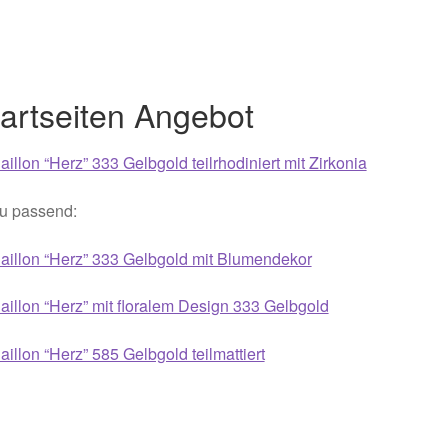
021
Magisches und Festliches zu Halloween 2022
Mein Konto
ergeschenke finden für Ostern 2016
artseiten Angebot
ergeschenke finden für Ostern 2018
illon “Herz” 333 Gelbgold teilrhodiniert mit Zirkonia
ergeschenke finden für Ostern 2020
u passend:
ergeschenke finden für Ostern 2022
Partner
Shop
Startseite
illon “Herz” 333 Gelbgold mit Blumendekor
alentinstag Geschenke
Vertrag widerrufen
Warenkorb
illon “Herz” mit floralem Design 333 Gelbgold
ebote 2016
Weihnachtsangebote 2017
Weihnachtsangebote 2
illon “Herz” 585 Gelbgold teilmattiert
ebote 2020
Weihnachtsangebote 2021
Widerrufsrecht