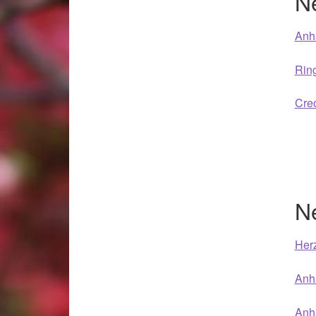
Ne
Anhä
Ring
Creo
N
Her
Anhä
Anh