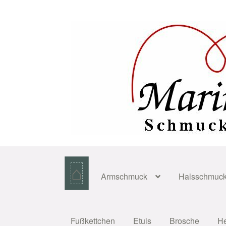
Zur
Zum
Navigation
Inhalt
springen
springen
⌂
Armschmuck
Halsschmuc
Fußkettchen
Etuis
Brosche
H