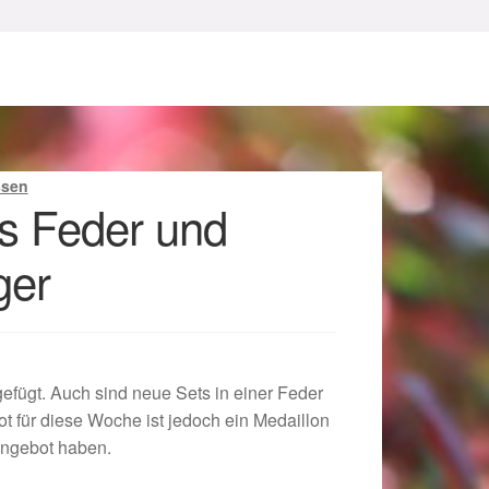
ssen
s Feder und
ger
sum
fügt. Auch sind neue Sets in einer Feder
 für diese Woche ist jedoch ein Medaillon
Angebot haben.