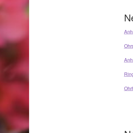
Woocommerce Predictive Search
N
Anhä
Ohrs
Anhä
Ring
Ohrh