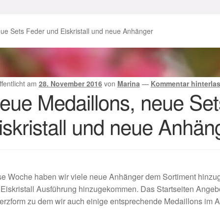
enke zu Ostern 2023
Geschenke zu Ostern 2024
ue Sets Feder und Eiskristall und neue Anhänger
chenkideen für Weihnachten 2023
chenkideen für Weihnachten 2025
ffentlicht am
28. November 2016
von
Marina
—
Kommentar hinterla
eue Medaillons, neue Set
lloween Schmuck online kaufen 2016
iskristall und neue Anhän
lloween Schmuck online kaufen 2018
Im Gedenken an
Impres
o.
Karneval 2019 – Schmuck zu Fasching & Co.
e Woche haben wir viele neue Anhänger dem Sortiment hinzuge
o.
Kasse
Liefer- und Versandkosten
Eiskristall Ausführung hinzugekommen. Das Startseiten Angebot
erzform zu dem wir auch einige entsprechende Medaillons im 
gisches und Festliches zu Halloween