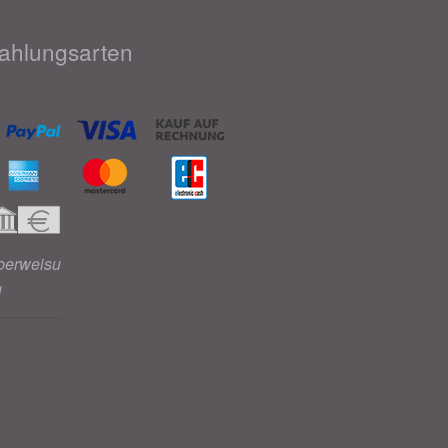
ahlungsarten
berweisu
g