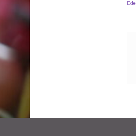
B
Ede