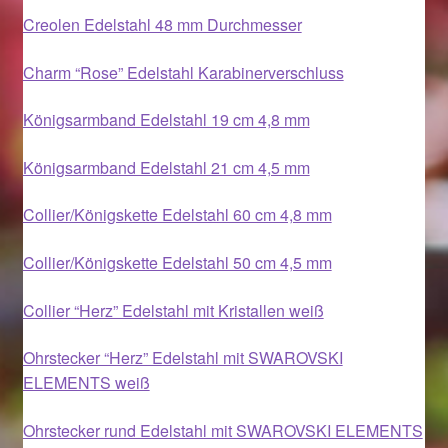
Creolen Edelstahl 48 mm Durchmesser
Magisches und Festliches zu Halloween 2021
Charm “Rose” Edelstahl Karabinerverschluss
Magisches und Festliches zu Halloween 2022
Königsarmband Edelstahl 19 cm 4,8 mm
Mein Konto
Königsarmband Edelstahl 21 cm 4,5 mm
Logout
Collier/Königskette Edelstahl 60 cm 4,8 mm
Ostergeschenke finden für Ostern 2015
Collier/Königskette Edelstahl 50 cm 4,5 mm
Collier “Herz” Edelstahl mit Kristallen weiß
Ostergeschenke finden für Ostern 2016
Ohrstecker “Herz” Edelstahl mit SWAROVSKI
Ostergeschenke finden für Ostern 2017
ELEMENTS weiß
Ostergeschenke finden für Ostern 2018
Ohrstecker rund Edelstahl mit SWAROVSKI ELEMENTS