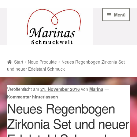
Zur
Zum
Menü
Navigation
Inhalt
springen
springen
Start
Start
Neue Produkte
Neues Regenbogen Zirkonia Set
und neuer Edelstahl Schmuck
AGB
Beispiel-Seite
Veröffentlicht am
21. November 2016
von
Marina
—
Kommentar hinterlassen
Datenschutz
Neues Regenbogen
Zirkonia Set und neuer
Geschenke zu Ostern 2023
Geschenke zu Ostern 2024