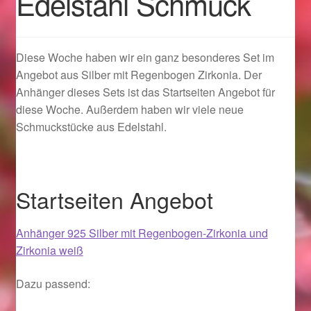
Edelstahl Schmuck
Geschenkideen für Weihnachten 2022
Diese Woche haben wir ein ganz besonderes Set im
Geschenkideen für Weihnachten 2023
Angebot aus Silber mit Regenbogen Zirkonia. Der
Anhänger dieses Sets ist das Startseiten Angebot für
Geschenkideen für Weihnachten 2024
diese Woche. Außerdem haben wir viele neue
Schmuckstücke aus Edelstahl.
Geschenkideen für Weihnachten 2025
Halloween Schmuck online kaufen 2015
Startseiten Angebot
Halloween Schmuck online kaufen 2016
Anhänger 925 Silber mit Regenbogen-Zirkonia und
Zirkonia weiß
Halloween Schmuck online kaufen 2017
Dazu passend:
Halloween Schmuck online kaufen 2018