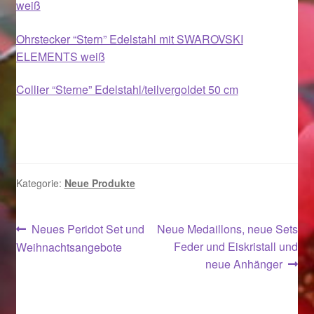
weiß
Ostergeschenke finden für Ostern 2019
Ohrstecker “Stern” Edelstahl mit SWAROVSKI
Ostergeschenke finden für Ostern 2020
ELEMENTS weiß
Collier “Sterne” Edelstahl/teilvergoldet 50 cm
Ostergeschenke finden für Ostern 2021
Ostergeschenke finden für Ostern 2022
Partner
Kategorie:
Neue Produkte
Shop
Beitragsnavigation
Vorheriger
Nächster
Neues Peridot Set und
Neue Medaillons, neue Sets
Startseite
Beitrag:
Beitrag:
Feder und Eiskristall und
Weihnachtsangebote
neue Anhänger
Startseite