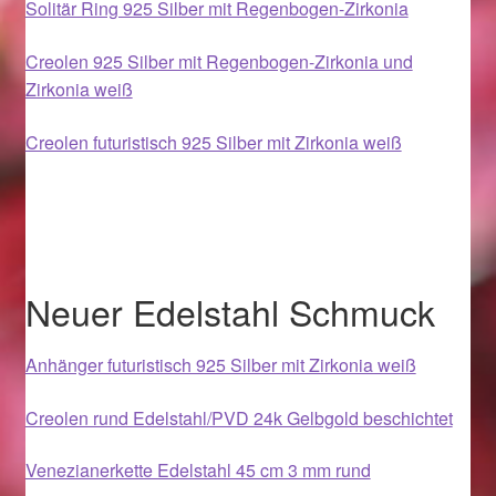
Solitär Ring 925 Silber mit Regenbogen-Zirkonia
Im Gedenken an
Creolen 925 Silber mit Regenbogen-Zirkonia und
Impressum
Zirkonia weiß
Karneval 2015 – Schmuck zu Fasching & Co.
Creolen futuristisch 925 Silber mit Zirkonia weiß
Karneval 2019 – Schmuck zu Fasching & Co.
Karneval 2020 – Schmuck zu Fasching & Co.
Neuer Edelstahl Schmuck
Kasse
Anhänger futuristisch 925 Silber mit Zirkonia weiß
Liefer- und Versandkosten
Creolen rund Edelstahl/PVD 24k Gelbgold beschichtet
Magisches und Festliches zu Halloween
Venezianerkette Edelstahl 45 cm 3 mm rund
Magisches und Festliches zu Halloween