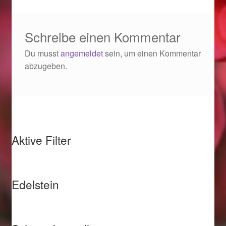
Valentinstag
Valentinstag 2016
Schreibe einen Kommentar
Du musst
angemeldet
sein, um einen Kommentar
Valentinstag Geschenke
abzugeben.
Vertrag widerrufen
Warenkorb
Weihnachtsangebote 2015
Aktive Filter
Weihnachtsangebote 2016
Edelstein
Weihnachtsangebote 2017
Weihnachtsangebote 2018