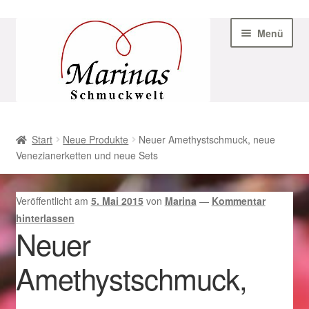
Zur
Zum
Menü
Navigation
Inhalt
springen
springen
Start
Start
Neue Produkte
Neuer Amethystschmuck, neue
Venezianerketten und neue Sets
AGB
Beispiel-Seite
Veröffentlicht am
5. Mai 2015
von
Marina
—
Kommentar
hinterlassen
Datenschutz
Neuer
Amethystschmuck,
Geschenke zu Ostern 2023
Geschenke zu Ostern 2024