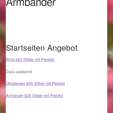
Armbänder
Geschenkideen für Weihnachten 2022
Geschenkideen für Weihnachten 2023
Geschenkideen für Weihnachten 2024
Startseiten Angebot
Geschenkideen für Weihnachten 2025
Ring 925 Silber mit Peridot
Halloween Schmuck online kaufen 2015
Dazu passend:
Halloween Schmuck online kaufen 2016
Ohrstecker 925 Silber mit Peridot
Halloween Schmuck online kaufen 2017
Anhänger 925 Silber mit Peridot
Halloween Schmuck online kaufen 2018