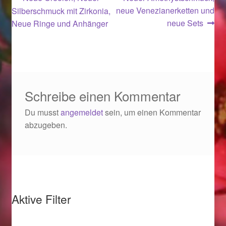
Beitragsnavigation
Beitrag:
Beitrag:
neue Venezianerketten und
Silberschmuck mit Zirkonia,
Ostergeschenke finden für Ostern 2019
neue Sets
Neue Ringe und Anhänger
Ostergeschenke finden für Ostern 2020
Ostergeschenke finden für Ostern 2021
Schreibe einen Kommentar
Ostergeschenke finden für Ostern 2022
Du musst
angemeldet
sein, um einen Kommentar
Partner
abzugeben.
Shop
Startseite
Aktive Filter
Startseite