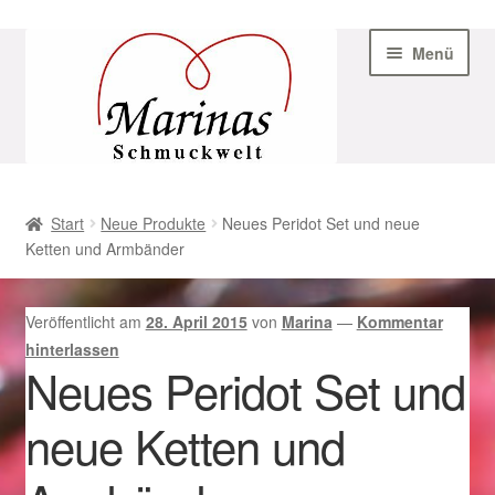
Zur
Zum
Menü
Navigation
Inhalt
springen
springen
Start
Start
Neue Produkte
Neues Peridot Set und neue
Ketten und Armbänder
AGB
Beispiel-Seite
Veröffentlicht am
28. April 2015
von
Marina
—
Kommentar
hinterlassen
Datenschutz
Neues Peridot Set und
neue Ketten und
Geschenke zu Ostern 2023
Geschenke zu Ostern 2024