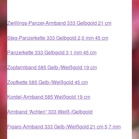
Im Gedenken an
Zwillings-Panzer-Armband 333 Gelbgold 21 cm
Impressum
Steg-Panzerkette 333 Gelbgold 2,0 mm 45 cm
Karneval 2015 – Schmuck zu Fasching & Co.
Panzerkette 333 Gelbgold 3,1 mm 45 cm
Karneval 2019 – Schmuck zu Fasching & Co.
Zopfarmband 585 Gelb-/Weißgold 19 cm
Karneval 2020 – Schmuck zu Fasching & Co.
Zopfkette 585 Gelb-/Weißgold 45 cm
Kasse
Kordel-Armband 585 Weißgold 19 cm
Liefer- und Versandkosten
Armband “Achten” 333 Weiß-/Gelbgold
Magisches und Festliches zu Halloween
Figaro-Armband 333 Gelb-/Weißgold 21 cm 5,7 mm
Magisches und Festliches zu Halloween