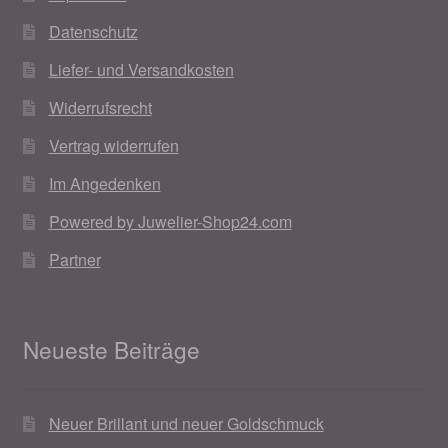
Weihnachtsangebote 2019
Datenschutz
Liefer- und Versandkosten
Weihnachtsangebote 2020
Widerrufsrecht
Weihnachtsangebote 2021
Vertrag widerrufen
Im Angedenken
Widerrufsrecht
Powered by Juwelier-Shop24.com
Woocommerce Predictive Search
Partner
Neueste Beiträge
Neuer Brillant und neuer Goldschmuck