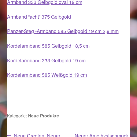
Armband 333 Gelbgold oval 19 cm
Magisches und Festliches zu Halloween 2021
Armband “acht” 375 Gelbgold
Panzer-Steg -Armband 585 Gelbgold 19 cm 2,9 mm
Magisches und Festliches zu Halloween 2022
Kordelarmband 585 Gelbgold 18,5 cm
Mein Konto
Kordelarmband 333 Gelbgold 19 cm
Logout
Kordelarmband 585 Weißgold 19 cm
Ostergeschenke finden für Ostern 2015
Ostergeschenke finden für Ostern 2016
Ostergeschenke finden für Ostern 2017
Kategorie:
Neue Produkte
Ostergeschenke finden für Ostern 2018
Vorheriger
Nächster
Neue Creolen, Neuer
Neuer Amethystschmuck,