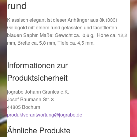
rund
Ostergeschenke finden für Ostern 2019
Klassisch elegant ist dieser Anhänger aus 8k (333)
Ostergeschenke finden für Ostern 2020
Gelbgold mit einem rund gefassten und facettierten
blauen Saphir. Maße: Gewicht ca. 0,6 g, Höhe ca. 12,2
Ostergeschenke finden für Ostern 2021
mm, Breite ca. 5,8 mm, Tiefe ca. 4,5 mm.
Ostergeschenke finden für Ostern 2022
Informationen zur
Partner
Produktsicherheit
Shop
jograbo Johann Granica e.K.
Josef-Baumann-Str. 8
Startseite
44805 Bochum
produktverantwortung@jograbo.de
Startseite
Ähnliche Produkte