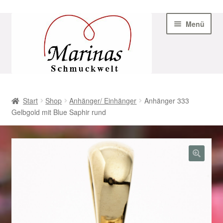
Zur
Zum
Menü
Navigation
Inhalt
springen
springen
Start
Start
Shop
Anhänger/ Einhänger
Anhänger 333
Gelbgold mit Blue Saphir rund
AGB
Beispiel-Seite
Datenschutz
Geschenke zu Ostern 2023
Geschenke zu Ostern 2024