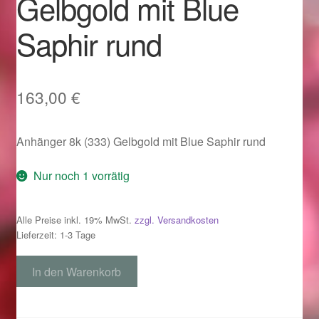
Gelbgold mit Blue
Im Gedenken an
Saphir rund
Impressum
Karneval 2015 – Schmuck zu Fasching & Co.
163,00
€
Karneval 2019 – Schmuck zu Fasching & Co.
Anhänger 8k (333) Gelbgold mit Blue Saphir rund
Karneval 2020 – Schmuck zu Fasching & Co.
Nur noch 1 vorrätig
Kasse
Alle Preise inkl. 19% MwSt.
zzgl. Versandkosten
Lieferzeit: 1-3 Tage
Liefer- und Versandkosten
Anhänger
In den Warenkorb
Magisches und Festliches zu Halloween
333
Gelbgold
Magisches und Festliches zu Halloween
mit