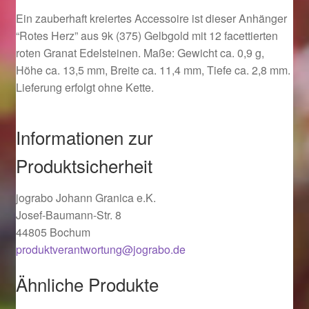
Ostergeschenke finden für Ostern 2019
Ein zauberhaft kreiertes Accessoire ist dieser Anhänger
“Rotes Herz” aus 9k (375) Gelbgold mit 12 facettierten
roten Granat Edelsteinen. Maße: Gewicht ca. 0,9 g,
Ostergeschenke finden für Ostern 2020
Höhe ca. 13,5 mm, Breite ca. 11,4 mm, Tiefe ca. 2,8 mm.
Lieferung erfolgt ohne Kette.
Ostergeschenke finden für Ostern 2021
Ostergeschenke finden für Ostern 2022
Informationen zur
Produktsicherheit
Partner
jograbo Johann Granica e.K.
Shop
Josef-Baumann-Str. 8
44805 Bochum
Startseite
produktverantwortung@jograbo.de
Startseite
Ähnliche Produkte