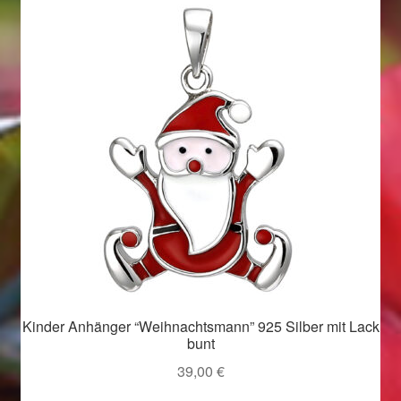
Valentinstag
Valentinstag 2016
Valentinstag Geschenke
Vertrag widerrufen
Warenkorb
Weihnachtsangebote 2015
Weihnachtsangebote 2016
Kinder Anhänger “Weihnachtsmann” 925 Silber mit Lack
Weihnachtsangebote 2017
bunt
39,00
€
Weihnachtsangebote 2018