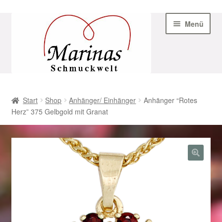
Zur
Zum
Menü
Navigation
Inhalt
springen
springen
Start
Start
Shop
Anhänger/ Einhänger
Anhänger “Rotes
Herz” 375 Gelbgold mit Granat
AGB
Beispiel-Seite
Datenschutz
Geschenke zu Ostern 2023
Geschenke zu Ostern 2024