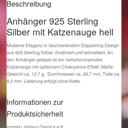
Beschreibung
Magisches und Festliches zu Halloween 2021
Anhänger 925 Sterling
Silber mit Katzenauge hell
Magisches und Festliches zu Halloween 2022
Mein Konto
Moderne Eleganz in faszinierendem Doppelring Design
aus 925 Sterling Silber, rhodiniert und teilmattiert. An
den Anhänger gefasst ist ein hellschimmerndes
Logout
Katzenauge mit optischem Chatoyance Effekt. Maße:
Gewicht ca. 12,7 g, Durchmesser ca. 26,7 mm, Tiefe ca.
Ostergeschenke finden für Ostern 2015
8,2 mm. Lieferung erfolgt ohne Kette.
Ostergeschenke finden für Ostern 2016
Informationen zur
Ostergeschenke finden für Ostern 2017
Produktsicherheit
Ostergeschenke finden für Ostern 2018
jograbo Johann Granica e.K.