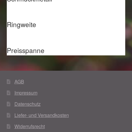
Ringweite
Preisspanne
AGB
Impressum
Datenschutz
Liefer- und Versandkosten
Widerrufsrecht