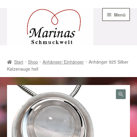
Zur
Zum
Menü
Navigation
Inhalt
springen
springen
Start
Start
Shop
Anhänger/ Einhänger
Anhänger 925 Silber
Katzenauge hell
AGB
Beispiel-Seite
Datenschutz
Geschenke zu Ostern 2023
Geschenke zu Ostern 2024