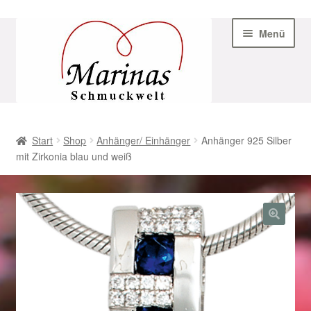
Zur
Zum
Menü
Navigation
Inhalt
springen
springen
Start
Start
Shop
Anhänger/ Einhänger
Anhänger 925 Silber
mit Zirkonia blau und weiß
AGB
Beispiel-Seite
Datenschutz
Geschenke zu Ostern 2023
Geschenke zu Ostern 2024