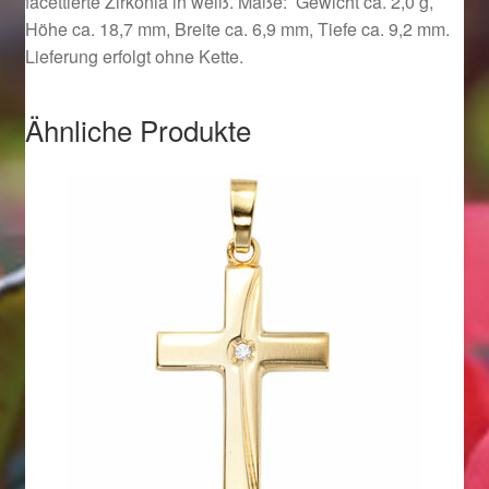
facettierte Zirkonia in weiß. Maße: Gewicht ca. 2,0 g,
Ostergeschenke finden für Ostern 2019
Höhe ca. 18,7 mm, Breite ca. 6,9 mm, Tiefe ca. 9,2 mm.
Lieferung erfolgt ohne Kette.
Ostergeschenke finden für Ostern 2020
Ähnliche Produkte
Ostergeschenke finden für Ostern 2021
Ostergeschenke finden für Ostern 2022
Partner
Shop
Startseite
Startseite