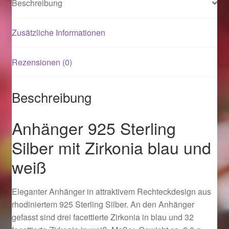
Beschreibung
Magisches und Festliches zu Halloween 2021
Zusätzliche Informationen
Magisches und Festliches zu Halloween 2022
Rezensionen (0)
Mein Konto
Beschreibung
Logout
Anhänger 925 Sterling
Ostergeschenke finden für Ostern 2015
Silber mit Zirkonia blau und
weiß
Ostergeschenke finden für Ostern 2016
Ostergeschenke finden für Ostern 2017
Eleganter Anhänger in attraktivem Rechteckdesign aus
rhodiniertem 925 Sterling Silber. An den Anhänger
Ostergeschenke finden für Ostern 2018
gefasst sind drei facettierte Zirkonia in blau und 32