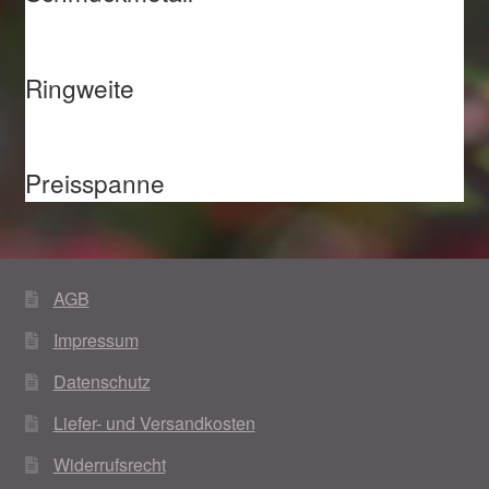
Ringweite
Preisspanne
AGB
Impressum
Datenschutz
Liefer- und Versandkosten
Widerrufsrecht