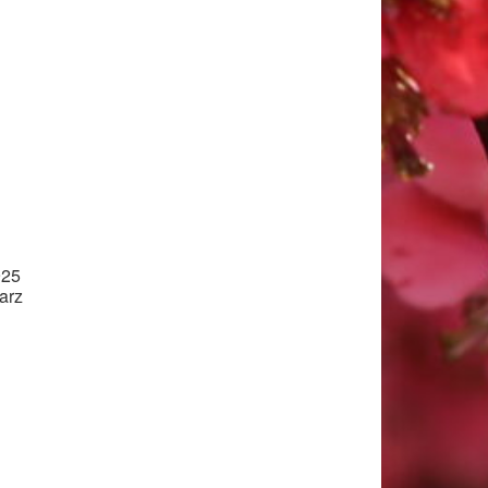
925
arz