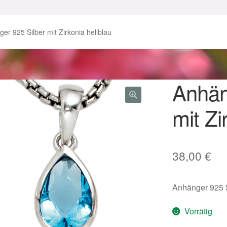
enke zu Ostern 2023
Geschenke zu Ostern 2024
er 925 Silber mit Zirkonia hellblau
chenkideen für Weihnachten 2023
chenkideen für Weihnachten 2025
Anhän
mit Zi
lloween Schmuck online kaufen 2016
lloween Schmuck online kaufen 2018
Im Gedenken an
Impres
38,00
€
o.
Karneval 2019 – Schmuck zu Fasching & Co.
Anhänger 925 St
o.
Kasse
Liefer- und Versandkosten
Vorrätig
gisches und Festliches zu Halloween