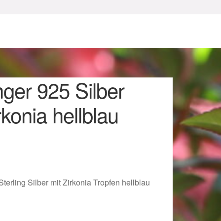
ger 925 Silber
rkonia hellblau
sum
erling Silber mit Zirkonia Tropfen hellblau