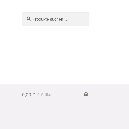
Suchen
Suchen
nach:
0,00
€
0 Artikel