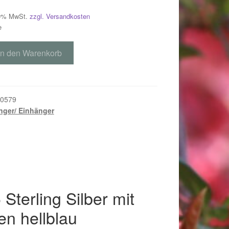
 19% MwSt.
zzgl. Versandkosten
e
In den Warenkorb
0579
ger/ Einhänger
018
Sterling Silber mit
en hellblau