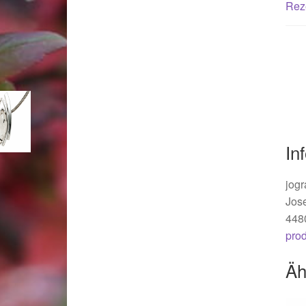
Woocommerce Predictive Search
Rez
In
jogr
Jos
448
pro
Äh