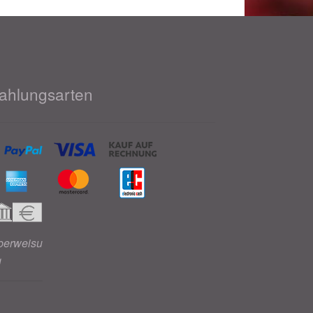
ahlungsarten
berweisu
g