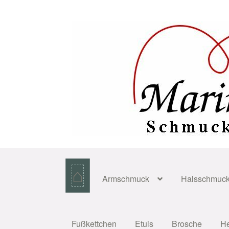
Zur
Zum
Navigation
Inhalt
springen
springen
⌂
Armschmuck
Halsschmuc
Fußkettchen
Etuis
Brosche
H